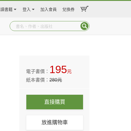
閱讀書籍
登入
加入會員
兌換券
195
電子書價：
元
紙本書價：
280
元
直接購買
放進購物車