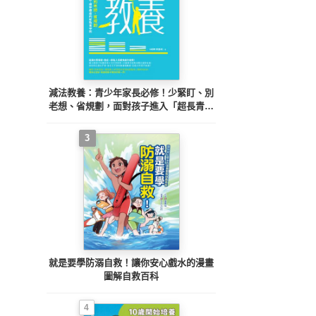
減法教養：青少年家長必修！少緊盯、別
老想、省規劃，面對孩子進入「超長青春
期」，走出焦慮、得到療癒的新教養守則
3
就是要學防溺自救！讓你安心戲水的漫畫
圖解自救百科
4