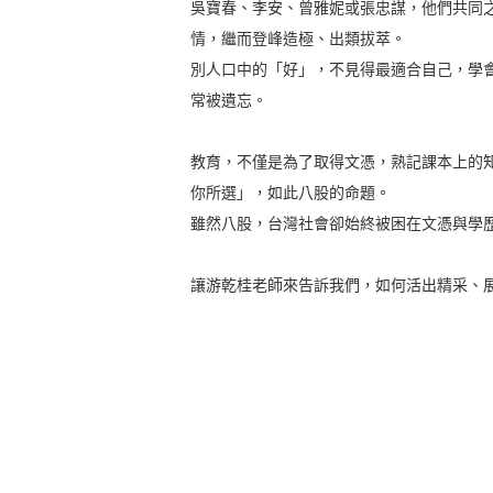
吳寶春、李安、曾雅妮或張忠謀，他們共同
情，繼而登峰造極、出類拔萃。
別人口中的「好」，不見得最適合自己，學
常被遺忘。
教育，不僅是為了取得文憑，熟記課本上的
你所選」，如此八股的命題。
雖然八股，台灣社會卻始終被困在文憑與學
讓游乾桂老師來告訴我們，如何活出精采、