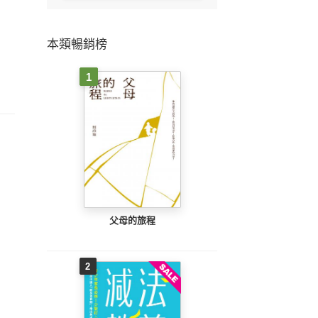
本類暢銷榜
1
父母的旅程
2