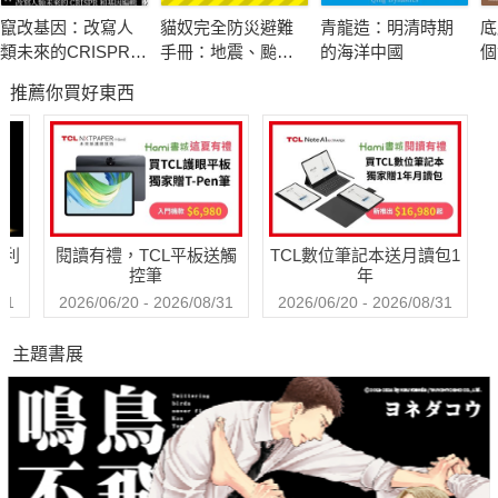
燒紙錢花掉一百三十億元，媽祖繞境產值超過四十億元，普度商
竄改基因：改寫人
貓奴完全防災避難
青龍造：明清時期
底
機超過兩百億元。真的是有拜有保庇！？
類未來的CRISPR和
手冊：地震、颱
的海洋中國
個
基因編輯
風、洪水來襲時，
推薦你買好東西
跟你的貓咪一起活
其實拜拜行為的背後隱藏功利與投機，信徒關心的是宮廟靈力的
下去！
大小與是否靈驗，做功德考慮的是今生來世投報率。人人燒香拜
佛都另有所圖，難道宗教信仰成為賄賂鬼神的行為？人、鬼、神
之間又有多少成分是上下交相賊？
哈利
閱讀有禮，TCL平板送觸
TCL數位筆記本送月讀包1
暢銷書《巷子口經濟學》作者再出擊，這次臥底廟口為我們破解
控筆
年
宗教信仰市場，如何在人、鬼、神之間自成一個供需關係，不但
31
2026/06/20 - 2026/08/31
2026/06/20 - 2026/08/31
有價格、有成本，更有競爭條件。
主題書展
第一本融合宗教與經濟學的《拜拜經濟學》，是作者的人生經驗
與對信仰的觀察，以淺顯易懂的經濟學分析信仰如何成為消費行
為，為何香火愈旺信徒捐的香油錢愈多，為何神明都是大地主。
書中若干情境可能發生在大家身邊，這當中也許會有一些衝擊，