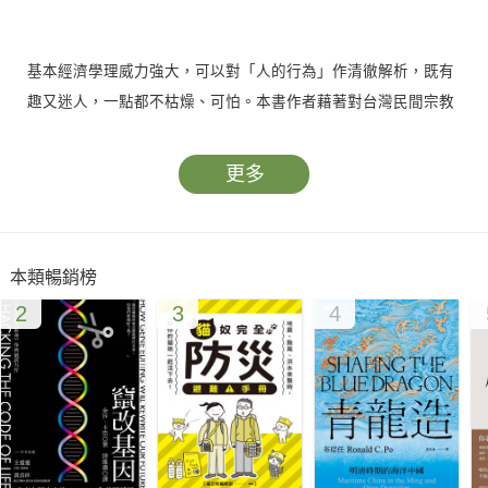
基本經濟學理威力強大，可以對「人的行為」作清徹解析，既有
趣又迷人，一點都不枯燥、可怕。本書作者藉著對台灣民間宗教
信仰的分析，印證了「無遠弗屆的帝國經濟學」、「生活經濟
學」、「庶民經濟學」，趣味盎然也！──吳惠林 中華經濟研究
更多
院研究員
從台灣人的拜拜行為看廟口夯經濟！
本類暢銷榜
2
3
4
安太歲為何不能報稅？愈窮的人為何捐香油錢愈多？向土地公借
錢真的容易發財？
台灣人很愛拜拜，拜土地公、媽祖婆，也拜石頭公！
這種街頭巷尾逢廟就拜的行為，產生的經濟產值也很可觀，每年