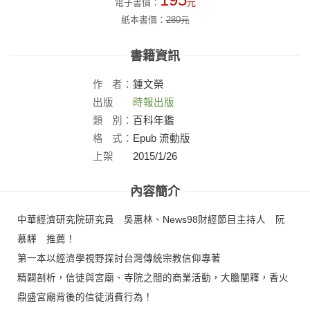
195
電子書價：
元
紙本書價：
280
元
書籍資訊
作
者：
鍾文榮
出版
時報出版
社：
類
別：
百科年鑑
格
式：
Epub 流動版
上架
2015/1/26
日：
內容簡介
中華經濟研究院研究員 吳惠林、News98財經節目主持人 阮
慕驊 推薦！
第一本以經濟學視野探討台灣傳統宗教信仰專著
精闢剖析，信徒與宮廟、寺院之間的商業活動，大膽闡釋，香火
鼎盛宮廟背後的信徒消費行為！