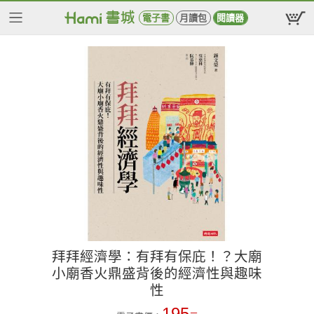
電子書
月讀包
閱讀器
拜拜經濟學：有拜有保庇！？大廟
小廟香火鼎盛背後的經濟性與趣味
性