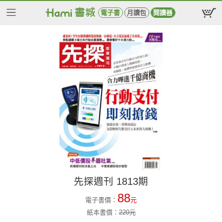
電子書
月讀包
閱讀器
先探週刊 1813期
88
電子書價：
元
紙本書價：
220
元