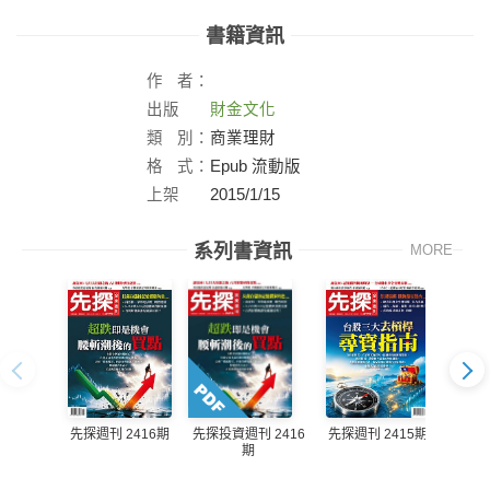
書籍資訊
作
者：
出版
財金文化
社：
類
別：
商業理財
格
式：
Epub 流動版
上架
2015/1/15
日：
系列書資訊
MORE
先探週刊 2416期
先探週刊 2415期
先探投資週刊 2416
先探投
期