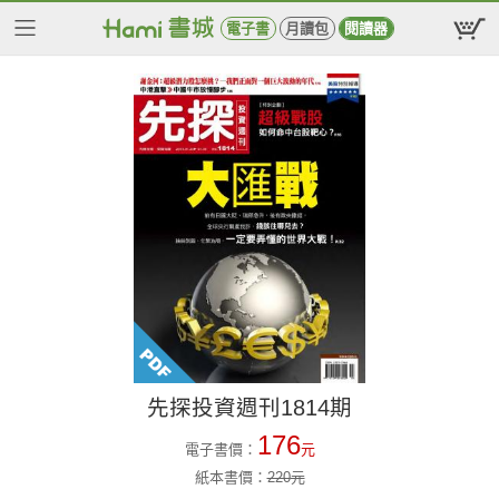
電子書
月讀包
閱讀器
先探投資週刊1814期
176
電子書價：
元
紙本書價：
220
元