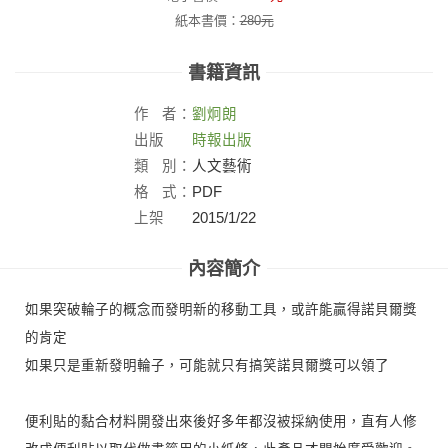
紙本書價：
280
元
書籍資訊
作
者：
劉炯朗
出版
時報出版
社：
類
別：
人文藝術
格
式：
PDF
上架
2015/1/22
日：
內容簡介
如果突破輪子的概念而發明新的移動工具，或許能贏得諾貝爾獎
的肯定
如果只是重新發明輪子，可能就只有搞笑諾貝爾獎可以領了
便利貼的黏合材料開發出來後好多年都沒被採納使用，直有人修