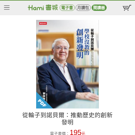
電子書
月讀包
閱讀器
從輪子到諾貝爾：推動歷史的創新
發明
195
電子書價：
元