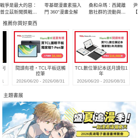
戰爭是最大的惡：
零基礎漫畫素描入
桑和朵瑪：西藏離
尹
普立茲新聞獎戰地
門 360°漫畫全解
散社群的流動與社
【
記者的血淚紀實
會韌性
興
推薦你買好東西
裁
哈利
閱讀有禮，TCL平板送觸
TCL數位筆記本送月讀包1
控筆
年
31
2026/06/20 - 2026/08/31
2026/06/20 - 2026/08/31
主題書展