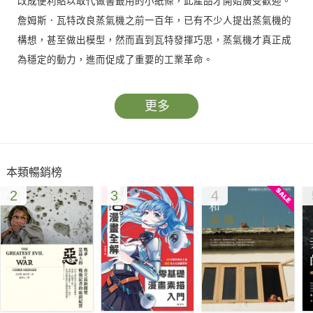
改成便利貼以取代做書籤用的小紙條，此產品才開始廣受歡迎。
詹姆斯．瓦特改良蒸氣機之前一百年，已有不少人提出蒸氣機的
構想，甚至做出模型，然而直到瓦特發揮巧思，蒸氣機才真正成
為穩定的動力，進而促成了重要的工業革命。
成功的創新發明，就是要看見別人沒有看到的東西、構想別人沒
有想到的地方、做出別人沒有做過的事情。
更多
本書著重科學發展、創新思維對文明進步的影響；透過生動的比
喻、親切的推演，讓看似艱深的科學理論、科技發展，全都成為
本類暢銷榜
貼近生活、啟發想像的階梯。例如，從電子貨幣談到無人駕駛系
2
3
4
統，再談及科學家們創意無限的研究，在在讓學術走進你我的生
活，是一本不可多得的科普讀物。