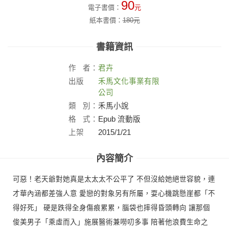
90
電子書價：
元
紙本書價：
180
元
書籍資訊
作
者：
君卉
出版
禾馬文化事業有限
社：
公司
類
別：
禾馬小說
格
式：
Epub 流動版
上架
2015/1/21
日：
內容簡介
可惡！老天爺對她真是太太太不公平了 不但沒給她絕世容貌，連
才華內涵都差強人意 愛戀的對象另有所屬，耍心機跳懸崖都「不
得好死」 硬是跌得全身傷痕累累，腦袋也摔得昏頭轉向 讓那個
俊美男子「乘虛而入」施展醫術兼嘮叨多事 陪著他浪費生命之