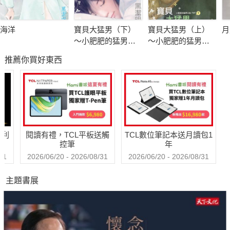
海洋
寶貝大猛男（下）
寶貝大猛男（上）
月
～小肥肥的猛男日
～小肥肥的猛男日
記 PART9
記 PART9
推薦你買好東西
哈利
閱讀有禮，TCL平板送觸
TCL數位筆記本送月讀包1
控筆
年
31
2026/06/20 - 2026/08/31
2026/06/20 - 2026/08/31
主題書展