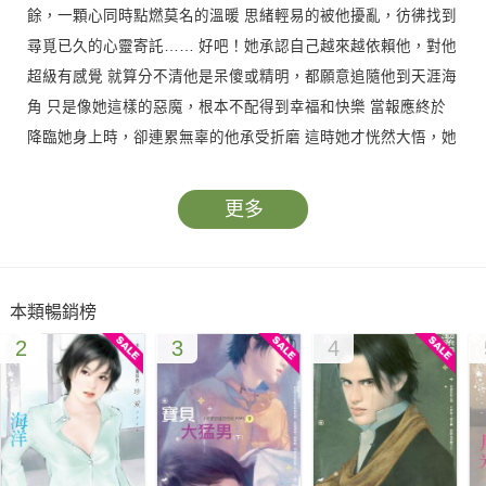
餘，一顆心同時點燃莫名的溫暖 思緒輕易的被他擾亂，彷彿找到
尋覓已久的心靈寄託…… 好吧！她承認自己越來越依賴他，對他
超級有感覺 就算分不清他是呆傻或精明，都願意追隨他到天涯海
角 只是像她這樣的惡魔，根本不配得到幸福和快樂 當報應終於
降臨她身上時，卻連累無辜的他承受折磨 這時她才恍然大悟，她
的確是遇上了命定的情人 不過他卻因為招惹到她，很不幸的遭逢
命定的劫數…
更多
本類暢銷榜
2
3
4