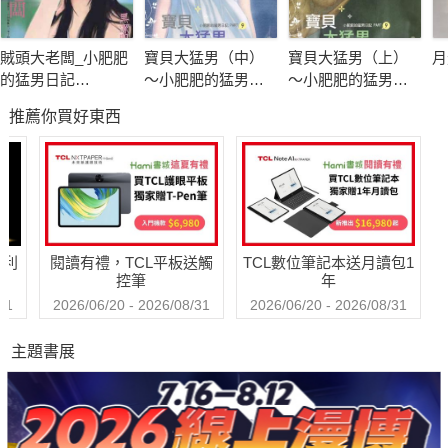
賊頭大老闆_小肥肥
寶貝大猛男（中）
寶貝大猛男（上）
月
的猛男日記
～小肥肥的猛男日
～小肥肥的猛男日
PART1《電子修訂
記 PART9
記 PART9
推薦你買好東西
版》
哈利
閱讀有禮，TCL平板送觸
TCL數位筆記本送月讀包1
控筆
年
31
2026/06/20 - 2026/08/31
2026/06/20 - 2026/08/31
主題書展