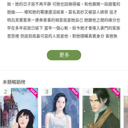
始，她的日子就不再平靜 可她也因禍得福，和他展開一段甜蜜的
戀曲—— 哪知她的霉運還沒結束，莫名其妙又被惡人綁架 這才
明白其實惹來一連串衰事的禍首就是她自己 她跟他之間的緣分也
早在多年前就已結下 當年一個心軟，如今她才會捲入豪門的家族
恩怨裡 但說到底最可惡的人就是他，對她隱瞞真實身分 害她無
法完成人家的託付，還得面對致命的殺機…
更多
本類暢銷榜
2
3
4