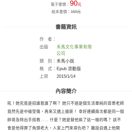
90
電子書價：
元
紙本書價：
160
元
書籍資訊
作
者：
出版
禾馬文化事業有限
社：
公司
類
別：
禾馬小說
格
式：
Epub 流動版
上架
2015/1/14
日：
內容簡介
吼！她究竟是招誰惹誰了啊？ 她只不過是個生活單純的音樂老師
竟然先是中槍受傷，再來又遇上搶匪！ 幸好連續兩次都是同一個
帥哥及時出手搭救…… 什麼？她是替他挨了這一槍的嗎？ 該不
會是他得罪了角頭老大，人家上門來尋仇吧？ 雖說自遇上他開