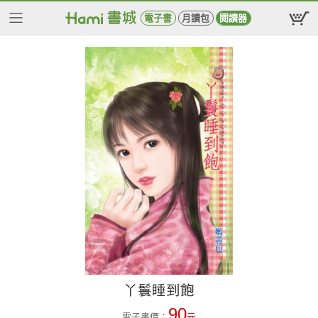
電子書
月讀包
閱讀器
丫鬟睡到飽
90
電子書價：
元