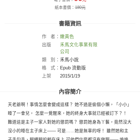
紙本書價：
180
元
書籍資訊
作
者：
嫩黃色
出版
禾馬文化事業有限
社：
公司
類
別：
禾馬小說
格
式：
Epub 流動版
上架
2015/1/19
日：
內容簡介
天老爺啊！事情怎麼會變成這樣？ 她不過是偷個小懶，「小小」
睡了一會兒， 怎麼一覺醒來，她的終身大事就已經被訂下？！
難道這是主子一家人對她的懲罰嗎？ 懲罰她身為丫鬟，竟然沒大
沒小的睡在主子床上—— 可是……她是無辜的呀！ 雖然她和主
子手勾手、腳纏腳的躺在床上 可他們什麼都沒有做啊—— 嗚嗚