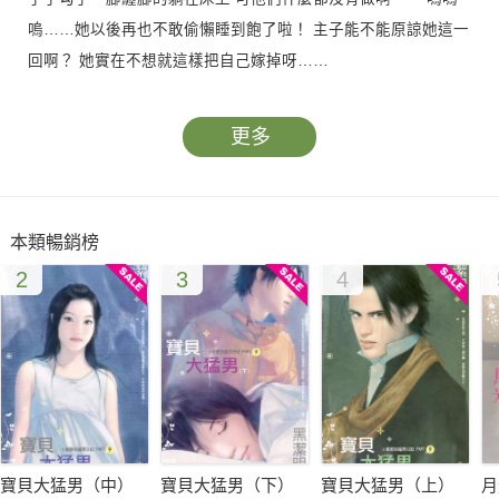
嗚……她以後再也不敢偷懶睡到飽了啦！ 主子能不能原諒她這一
回啊？ 她實在不想就這樣把自己嫁掉呀……
更多
本類暢銷榜
2
3
4
寶貝大猛男（中）
寶貝大猛男（下）
寶貝大猛男（上）
月