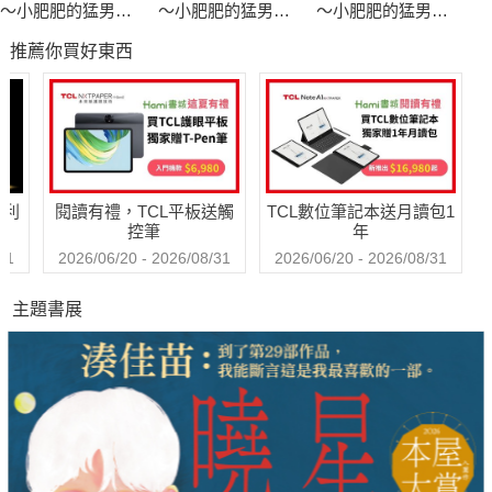
～小肥肥的猛男日
～小肥肥的猛男日
～小肥肥的猛男日
記 PART9
記 PART9
記 PART9
推薦你買好東西
哈利
閱讀有禮，TCL平板送觸
TCL數位筆記本送月讀包1
控筆
年
31
2026/06/20 - 2026/08/31
2026/06/20 - 2026/08/31
主題書展