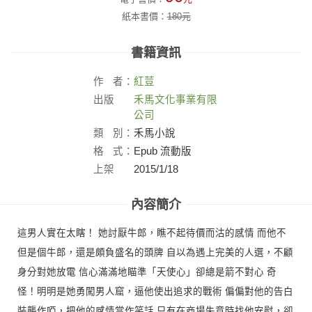
紙本書價：
180
元
書籍資訊
作
者：
紅荳
出版
禾馬文化事業有限
社：
公司
類
別：
禾馬小說
格
式：
Epub 流動版
上架
2015/1/18
日：
內容簡介
這男人實在太瞎！ 她討厭牛郎，瞧不起待價而沽的感情 而他不
但是個牛郎，還是頗負盛名的頭牌 自以為遇上完美的人選，不顧
身分對她放電 信心滿滿地瞄準「天使心」卻總是箭不對心 奇
怪！明明是她勇闖男人窟，逼他使出追求的戰術 偏偏對他的告白
裝聾作啞，把他的感情當作笑話 只有在商場失意時找他安慰，卻