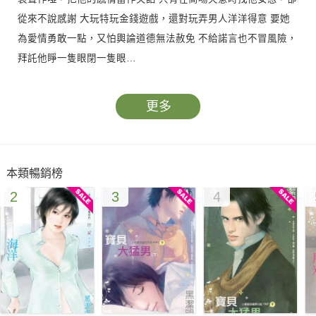
從來不說感謝 大玩特玩金錢遊戲，還對玩弄男人洋洋得意 要她
為愛情勇敢一點，又怕輿論道德無法赦免 不給諾言也不冒風險，
拜託他睜一隻眼閉一隻眼…
更多
本類暢銷榜
2
3
4