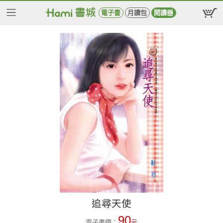
電子書
月讀包
閱讀器
追尋天使
90
電子書價：
元