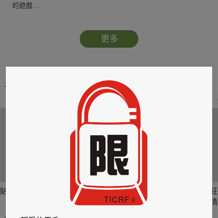
的遊戲…
更多
本類暢銷榜
2
3
4
貼身剪裁II：如癮
貼心情婦～魅惑之
情竊竹心～魅惑之
狂
六
四
情