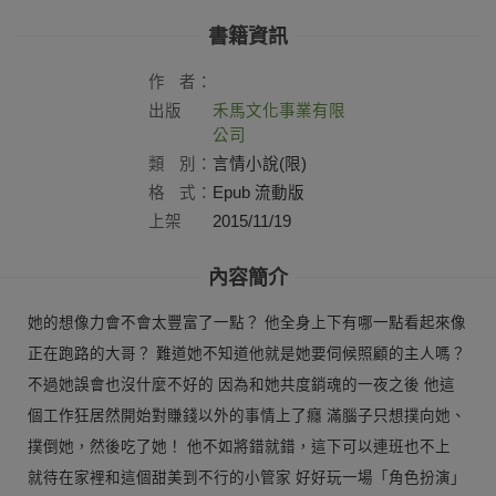
書籍資訊
作
者：
出版
禾馬文化事業有限
社：
公司
類
別：
言情小說(限)
格
式：
Epub 流動版
上架
2015/11/19
日：
內容簡介
她的想像力會不會太豐富了一點？ 他全身上下有哪一點看起來像
正在跑路的大哥？ 難道她不知道他就是她要伺候照顧的主人嗎？
不過她誤會也沒什麼不好的 因為和她共度銷魂的一夜之後 他這
個工作狂居然開始對賺錢以外的事情上了癮 滿腦子只想撲向她、
撲倒她，然後吃了她！ 他不如將錯就錯，這下可以連班也不上
就待在家裡和這個甜美到不行的小管家 好好玩一場「角色扮演」