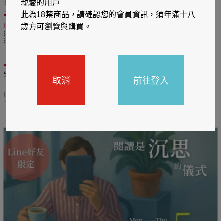
推薦你買好東西
親愛的用戶
此為18禁商品，請確認您的會員資訊，須年滿十八
歲方可瀏覽與購買。
送觸
TCL數位筆記本送月讀包1
BOOX電子閱讀器加購皮
取消
前往登入
年
套5折
31
2026/06/20 - 2026/08/31
2026/06/20 - 2026/08/31
主題書展