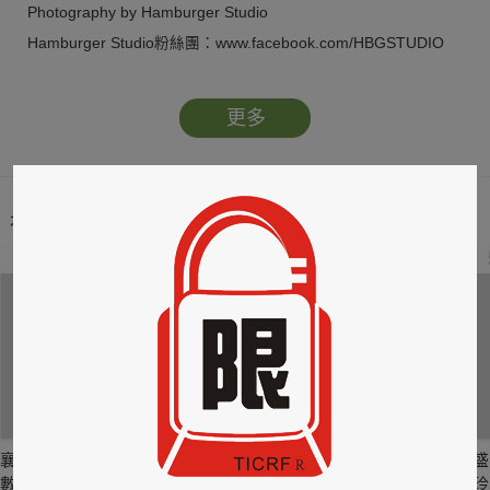
Photography by Hamburger Studio
Hamburger Studio粉絲團：www.facebook.com/HBGSTUDIO
更多
本類暢銷榜
2
3
4
襄水II-林襄MIZUKI
布蕾甜你心 藍星蕾
艾。融化你 艾融數
盛
數位寫真集
數位寫真
位寫真
玲