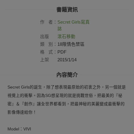
書籍資訊
作
者：
Secret Girls
寫真
誌
出版
滾石移動
社：
類
別：
18限情色禁區
格
式：
PDF
上架
2015/1/14
日：
內容簡介
Secret Girls的誕生，除了想表現最原始的初衷之外，另一個就是
視覺上的衝擊。因為SG想呈現的就是挑戰世俗，把最美的『祕
密』＆『創作』讓全世界都看到，把最神秘的美麗變成最衝擊的
影像傳達給你！
Model：VIVI