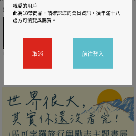
親愛的用戶
推薦你買好東西
此為18禁商品，請確認您的會員資訊，須年滿十八
歲方可瀏覽與購買。
取消
前往登入
哈利
閱讀有禮，TCL平板送觸
TCL數位筆記本送月讀包1
控筆
年
31
2026/06/20 - 2026/08/31
2026/06/20 - 2026/08/31
主題書展