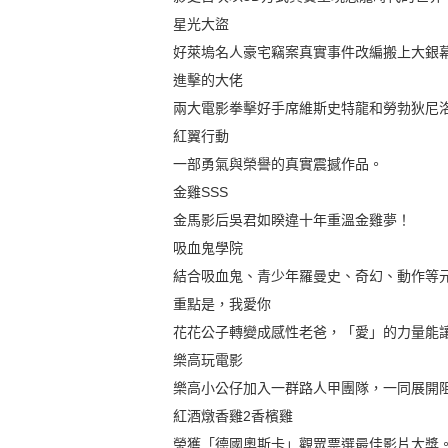
星光大盜
好萊塢名人豪宅竊案真實事件改編搬上大銀
進擊的大佬
兩大電影拳擊好手席維斯史特龍和勞勃狄尼
紅翼行動
一部勇氣與榮譽的真實震撼作品。
金雞SSS
金馬影后吳君如睽違十年重溫金雞夢！
吸血鬼學院
結合吸血鬼、青少年羅曼史、奇幻、動作等
重點是，我愛你
花花公子轉變成感性老爸，「愛」的力量能
樂高玩電影
樂高小公仔加入一群路人甲團隊，一同展開
紅酒燉香雞2香檳雞
榮獲「德國奧斯卡」觀眾票選最佳影片大獎