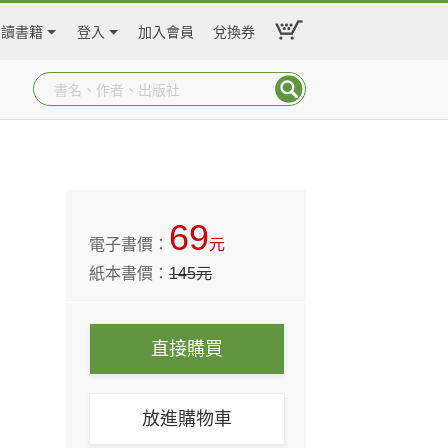
閱讀書籍
登入
加入會員
兌換券
69
電子書價：
元
紙本書價：
145
元
直接購買
放進購物車