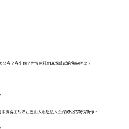
萊塢又多了多少個全世界影迷們耳熟能詳的焦點明星？
品。
劇本獎得主導演亞歷山大潘恩感人至深的公路親情新作。
。