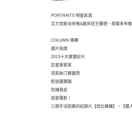
PORTRAITS 明星彩頁
艾力克斯派帝佛&嘉貝菈王爾德、奧蘭多布
COLUMN 專欄
選片指南
2013十大蒙塵好片
巨星會客室
克莉絲汀娜蕾西
影迷藏寶圖
別讓我走
就是電影！
三部手法迥異的紀錄片【班比舞孃】、【獵