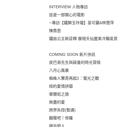
INTERVIEW 人物專訪
這是一部開心的電影
─專訪【鐵獅玉玲瓏】苗可麗&林慧萍
陳喬恩
鐵扇公主新詮釋 展現天仙靈美冷豔氣質
COMING SOON 新片快訊
皮巴弟先生與薛曼的時光冒險
八月心風暴
蜘蛛人驚奇再起2：電光之戰
紐約愛情拼圖
華爾街之狼
無盡的愛
跨界失控(暫譯)
翻聲吧！保羅
噬血戀人