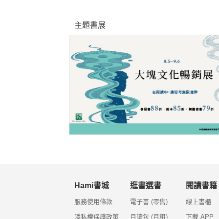
主題書展
Hami書城
逛書選書
閱讀書籍
服務使用條款
電子書 (零售)
線上書櫃
隱私權保護政策
月讀包 (月租)
下載 APP