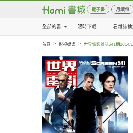
電子書
月讀包
全部的書
限時下載
看雜誌抽
>
>
首頁
影視娛樂
世界電影雜誌541期2014/1