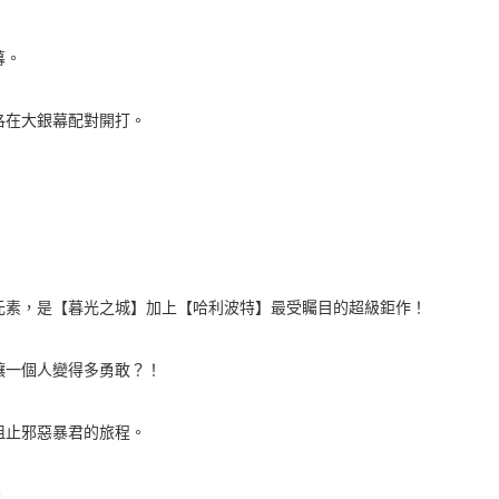
幕。
洛在大銀幕配對開打。
元素，是【暮光之城】加上【哈利波特】最受矚目的超級鉅作！
讓一個人變得多勇敢？！
阻止邪惡暴君的旅程。
。