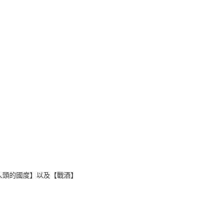
魯
人頭的國度】以及【戰酒】