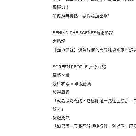
鋼鐵力士
顛覆經典神話，剽悍嗜血出擊!
BEHIND THE SCENES幕後追蹤
大稻埕
【雞排英雄】億萬導演葉天倫耗資兩億打造
SCREEN PEOPLE 人物介紹
基努李維
我行我素 × 丰采依舊
彼得奧圖
「成名是險惡的，它從腳趾一路往上蔓延，
險。」
保羅沃克
「如果哪一天我死於超速行駛，別掉淚，因