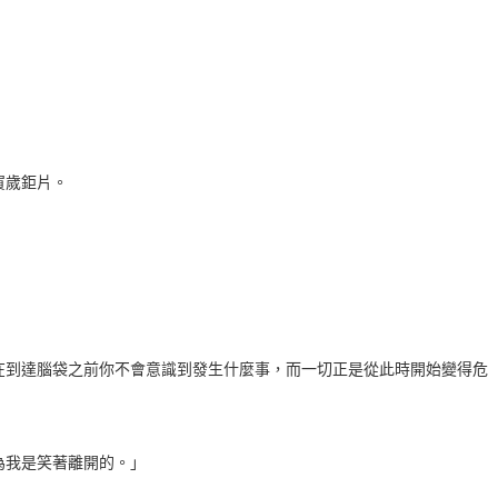
賀歲鉅片。
在到達腦袋之前你不會意識到發生什麼事，而一切正是從此時開始變得危
為我是笑著離開的。」