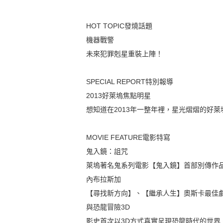
HOT TOPIC發燒話題
機器戰警
未來犯罪剋星重裝上陣！
SPECIAL REPORT特別報導
2013好萊塢焦點明星
想知道在2013年一整年裡，星光熠熠的好
MOVIE FEATURE電影特寫
鬼入鏡：詛咒
萊塢著名鬼系列電影【鬼入鏡】首部別傳作
內布拉斯加
【尋找新方向】、【繼承人生】奧斯卡最佳
與恐龍冒險3D
影史首次以3D方式真實呈現恐龍時代的世界