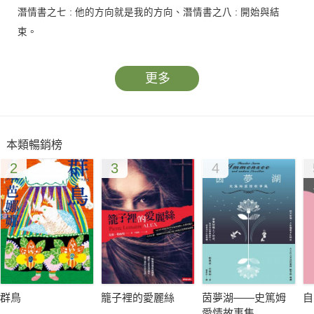
潛情書之七 : 他的方向就是我的方向、潛情書之八 : 開始與結
束。
更多
本類暢銷榜
2
3
4
群鳥
籠子裡的愛麗絲
茵夢湖——史篤姆
自
愛情故事集