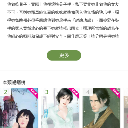
他做乾兒子，實際上他卻壞進骨子裡，私下要脅她非做他的女友
不可，否則她那單純無辜的妹妹就準備落入他無情的狼爪裡，逼
得她每晚都必須答應讓他到她房裡來「討論功課」，而被蒙在鼓
裡的家人竟然放心的丟下她就這樣出國去！還理所當然的認為在
他細心的照料和保護下絕對安全。開什麼玩笑！這分明是把她這
隻無辜小羊送入虎口，如果她真的能全身而退，那絕對是上天保
佑啊…
更多
本類暢銷榜
2
3
4