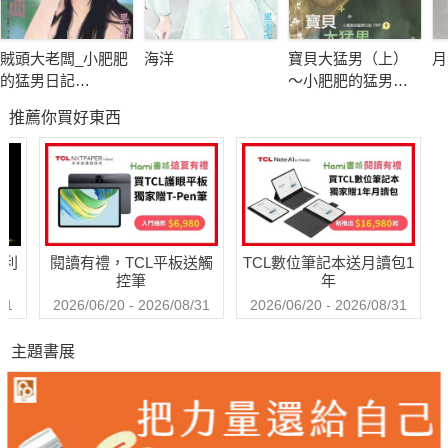
賊頭大老闆_小肥肥
海洋
寶貝大猛男（上）
月
的猛男日記
～小肥肥的猛男日
PART1《電子修訂
記 PART9
推薦你買好東西
版》
哈利
閱讀有禮，TCL平板送觸
TCL數位筆記本送月讀包1
控筆
年
31
2026/06/20 - 2026/08/31
2026/06/20 - 2026/08/31
主題書展