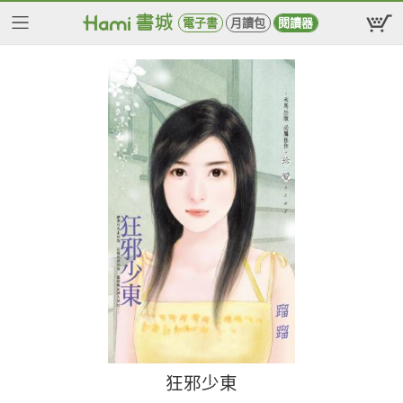
電子書
月讀包
閱讀器
狂邪少東