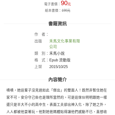
90
電子書價：
元
紙本書價：
190
元
書籍資訊
作
者：
出版
禾馬文化事業有限
社：
公司
類
別：
禾馬小說
格
式：
Epub 流動版
上架
2015/10/25
日：
內容簡介
嘖嘖，她這輩子沒見過如此「傑出」的雙面人！既然非暫住她在
家不可，安分守己些也是理所當然的，可是這傢伙明明跟她一樣
還只是半大不小的高中生，表面工夫卻出神入化，除了她之外，
人人都被他耍著玩。他對她爸媽體貼得讓他們感動不已，直想收