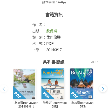
紙本書價：
199
元
書籍資訊
作
者：
出版
欣傳媒
社：
類
別：
休閒旅遊
格
式：
PDF
上架
2014/3/17
日：
系列書資訊
MORE
欣旅遊BonVoyage
欣旅遊BonVoyage
欣旅遊BonVoyage
欣旅遊B
201803特刊
58期
57期