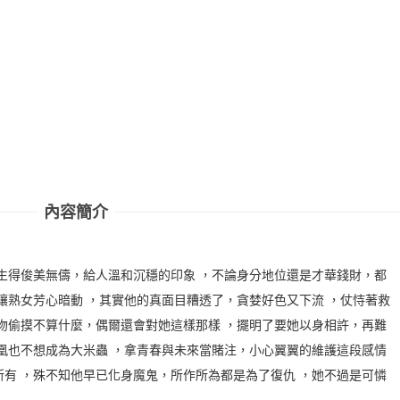
內容簡介
生得俊美無儔，給人溫和沉穩的印象 ，不論身分地位還是才華錢財，都
讓熟女芳心暗動 ，其實他的真面目糟透了，貪婪好色又下流 ，仗恃著救
吻偷摸不算什麼，偶爾還會對她這樣那樣 ，擺明了要她以身相許，再難
凰也不想成為大米蟲 ，拿青春與未來當賭注，小心翼翼的維護這段感情
有 ，殊不知他早已化身魔鬼，所作所為都是為了復仇 ，她不過是可憐