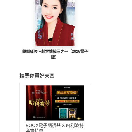
顛倒紅妝～刺客情緣三之一〔2026電子
版〕
推薦你買好東西
BOOX電子閱讀器 X 哈利波特
套書特惠