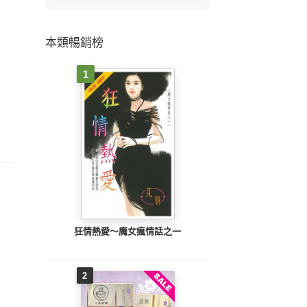
本類暢銷榜
1
狂情熱愛～魔女瘋情話之一
2