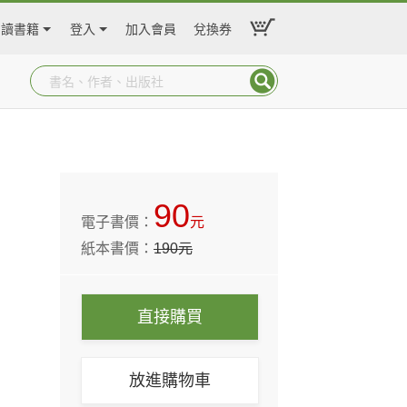
閱讀書籍
登入
加入會員
兌換券
90
電子書價：
元
紙本書價：
190
元
直接購買
放進購物車