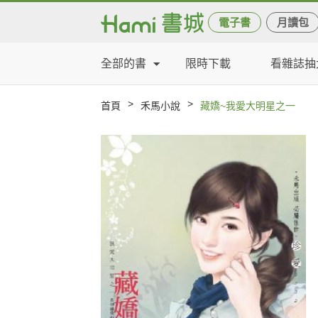
電子書
月讀包
全部的書
限時下載
看雜誌抽
>
>
首頁
禾馬小說
藏嬌~我愛大明星之一