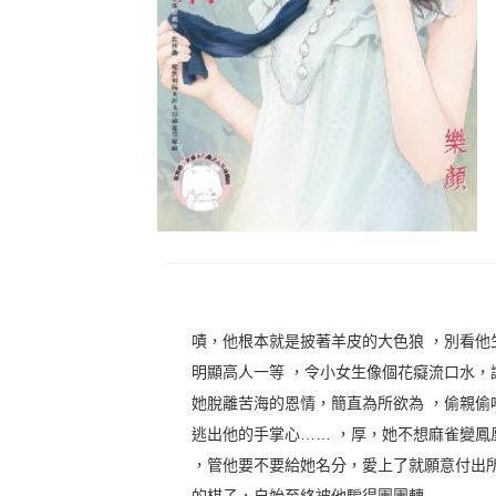
嘖，他根本就是披著羊皮的大色狼 ，別看他
明顯高人一等 ，令小女生像個花癡流口水，
她脫離苦海的恩情，簡直為所欲為 ，偷親偷
逃出他的手掌心…… ，厚，她不想麻雀變鳳
，管他要不要給她名分，愛上了就願意付出所