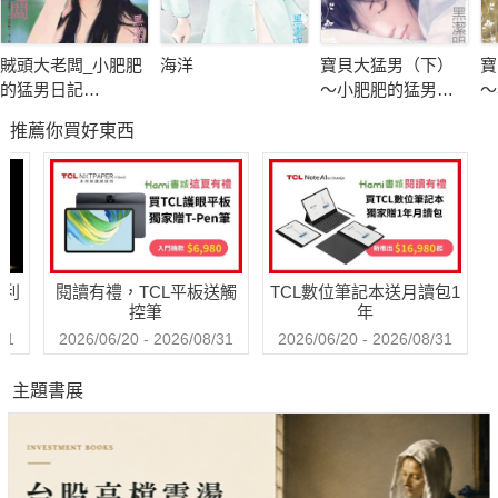
賊頭大老闆_小肥肥
海洋
寶貝大猛男（下）
寶
的猛男日記
～小肥肥的猛男日
～
PART1《電子修訂
記 PART9
記
推薦你買好東西
版》
哈利
閱讀有禮，TCL平板送觸
TCL數位筆記本送月讀包1
控筆
年
31
2026/06/20 - 2026/08/31
2026/06/20 - 2026/08/31
主題書展