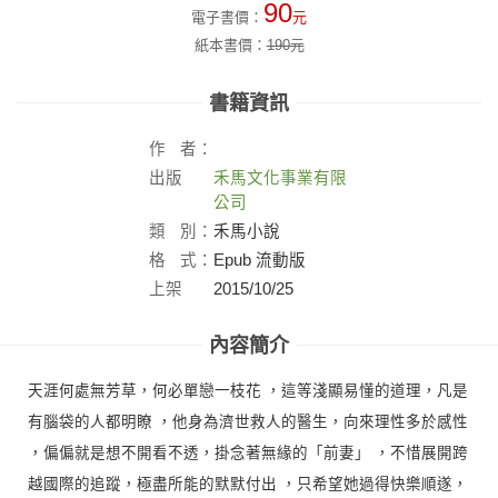
90
電子書價：
元
紙本書價：
190
元
書籍資訊
作
者：
出版
禾馬文化事業有限
社：
公司
類
別：
禾馬小說
格
式：
Epub 流動版
上架
2015/10/25
日：
內容簡介
天涯何處無芳草，何必單戀一枝花 ，這等淺顯易懂的道理，凡是
有腦袋的人都明瞭 ，他身為濟世救人的醫生，向來理性多於感性
，偏偏就是想不開看不透，掛念著無緣的「前妻」 ，不惜展開跨
越國際的追蹤，極盡所能的默默付出 ，只希望她過得快樂順遂，