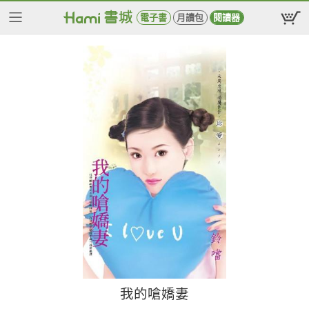
電子書
月讀包
閱讀器
我的嗆嬌妻