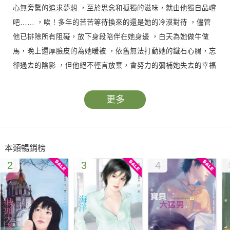
心無旁騖的追求夢想 ，至於思念和孤獨的滋味，就由他獨自品嚐
吧…… ，唉！多年的苦苦等待換來的還是她的冷漠對待 ，儘管
他已排除所有阻礙，放下身段陪伴在她身邊 ，白天為她做牛做
馬，晚上還厚臉皮的為她暖被 ，依舊無法打動她的鐵石心腸，忘
卻過去的陰影 ，但他絕不輕言放棄，會努力的彌補她失去的幸福
，並用事實向她證明，相愛容易相處也不難…
更多
本類暢銷榜
2
3
4