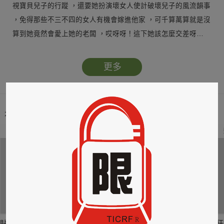
視寶貝兒子的行蹤 ，還要她扮演壞女人使計破壞兒子的風流韻事
，免得那些不三不四的女人有機會嫁進他家 ，可千算萬算就是沒
算到她竟然會愛上她的老闆 ，哎呀呀！這下她該怎麼交差呀…
更多
本類暢銷榜
2
3
4
貼身剪裁II：如癮
貼心情婦～魅惑之
情竊竹心～魅惑之
狂