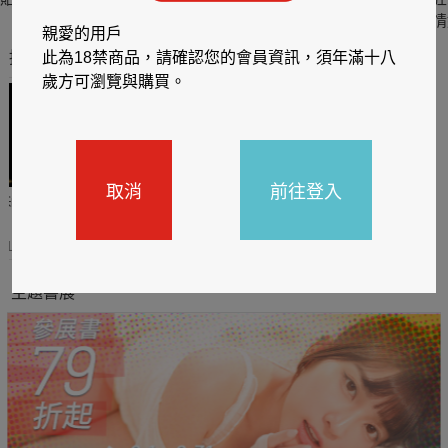
六
四
情
親愛的用戶
推薦你買好東西
此為18禁商品，請確認您的會員資訊，須年滿十八
歲方可瀏覽與購買。
取消
前往登入
哈利
閱讀有禮，TCL平板送觸
TCL數位筆記本送月讀包1
控筆
年
31
2026/06/20 - 2026/08/31
2026/06/20 - 2026/08/31
主題書展