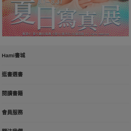
Hami書城
逛書選書
閱讀書籍
會員服務