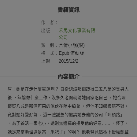
書籍資訊
作
者：
出版
禾馬文化事業有限
社：
公司
類
別：
言情小說(限)
格
式：
Epub 流動版
上架
2015/12/2
日：
內容簡介
厚！她是在走什麼霉運啊？ 自從認識那個跩得二五八萬的臭男人
後 ，無論做什麼工作，沒多久老闆就請她回家吃自己 ，她合理
懷疑八成是那個可惡的傢伙在暗中搞鬼 ，但他不知哪根筋不對，
竟對她好聲好氣 ，還一臉誠懇的邀請她去他的公司「呷頭路」
，為了養活一家老小，她別無選擇的接受他的好意…… ，怪了，
她是來當助理還是當「爪耙子」的啊？ 他老爸竟然私下授權她監