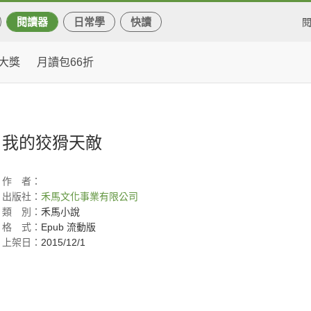
閱讀器
日常學
快讀
大獎
月讀包66折
我的狡猾天敵
作
者：
出版社：
禾馬文化事業有限公司
類
別：
禾馬小說
格
式：
Epub 流動版
上架日：
2015/12/1