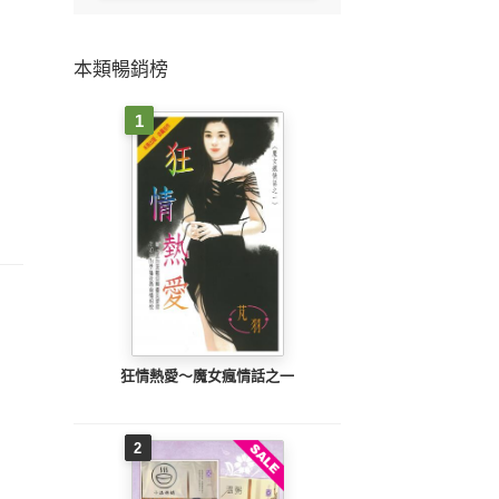
本類暢銷榜
1
狂情熱愛～魔女瘋情話之一
2