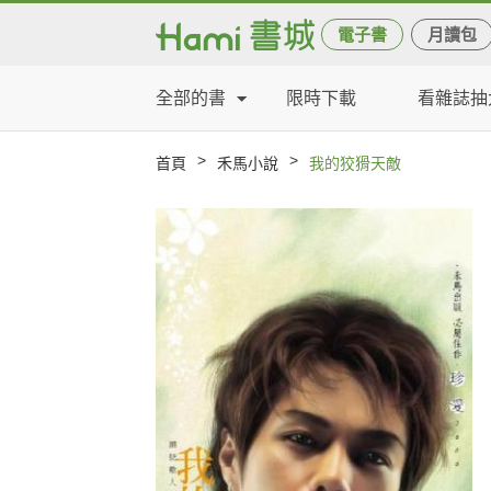
電子書
月讀包
全部的書
限時下載
看雜誌抽
>
>
首頁
禾馬小說
我的狡猾天敵