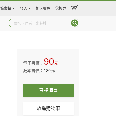
閱讀書籍
登入
加入會員
兌換券
90
電子書價：
元
紙本書價：
180
元
直接購買
放進購物車