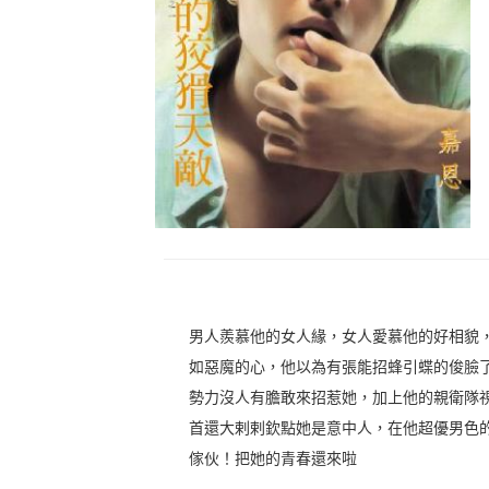
男人羨慕他的女人緣，女人愛慕他的好相貌
如惡魔的心，他以為有張能招蜂引蝶的俊臉
勢力沒人有膽敢來招惹她，加上他的親衛隊
首還大剌剌欽點她是意中人，在他超優男色
傢伙！把她的青春還來啦