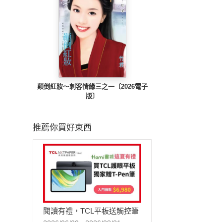
顛倒紅妝～刺客情緣三之一〔2026電子
版〕
推薦你買好東西
閱讀有禮，TCL平板送觸控筆