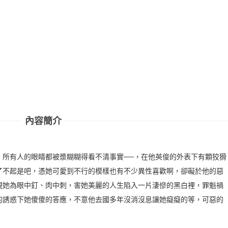
內容簡介
，所有人的眼睛都被漿糊糊得看不清事實──，在他英俊的外表下有顆狡猾
了不起是吧，憑她可愛到不行的模樣也有不少異性喜歡啊，卻礙於他的惡
視她為眼中釘、肉中刺，害她美麗的人生陷入一片淒慘的黑白裡，罪魁禍
的誘惑下她傻傻的答應，不意他去國多年沒消沒息讓她癡癡的等，可惡的