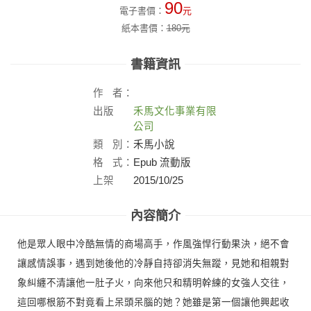
90
電子書價：
元
紙本書價：
180
元
書籍資訊
作
者：
出版
禾馬文化事業有限
社：
公司
類
別：
禾馬小說
格
式：
Epub 流動版
上架
2015/10/25
日：
內容簡介
他是眾人眼中冷酷無情的商場高手，作風強悍行動果決，絕不會
讓感情誤事，遇到她後他的冷靜自持卻消失無蹤，見她和相親對
象糾纏不清讓他一肚子火，向來他只和精明幹練的女強人交往，
這回哪根筋不對竟看上呆頭呆腦的她？她雖是第一個讓他興起收