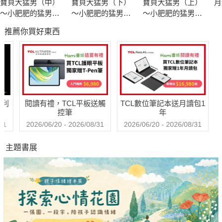
寶貝大猛男（中）
寶貝大猛男（下）
寶貝大猛男（上）
月
～小肥肥的猛男日
～小肥肥的猛男日
～小肥肥的猛男日
記 PART9
記 PART9
記 PART9
推薦你買好東西
哈利
閱讀有禮，TCL平板送觸
TCL數位筆記本送月讀包1
控筆
年
31
2026/06/20 - 2026/08/31
2026/06/20 - 2026/08/31
主題書展