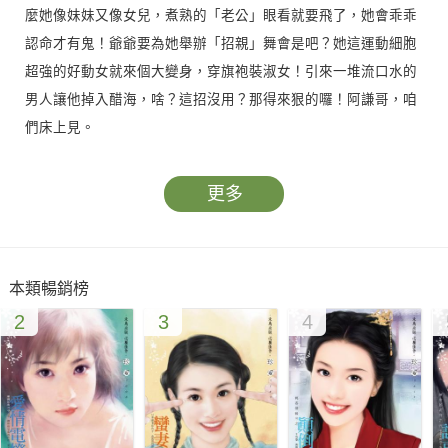
麼她像妹妹又像女兒，煮熟的「老公」眼看就要飛了，她會乖乖
認命才有鬼！爺爺要為她舉辦「招親」舞會是吧？她這運動細胞
超強的好動女就來個大變身，穿旗袍裝淑女！引來一堆流口水的
男人讓他掉入醋海，啥？這招沒用？那得來狠的囉！阿謙哥，咱
們床上見。
更多
本類暢銷榜
2
3
4