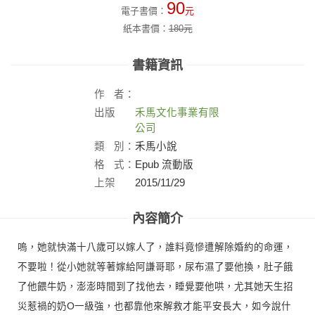
90
電子書價：
元
紙本書價：
180
元
書籍資訊
作
者：
出版
禾馬文化事業有限
社：
公司
類
別：
禾馬小說
格
式：
Epub 流動版
上架
2015/11/29
日：
內容簡介
嗚，她就快滿十八歲可以嫁人了，誰料竟慘遭解除婚約的命運，
不要啦！從小她就等著嫁給阿謙哥耶，尿布濕了要他換，肚子餓
了他餵牛奶，澎澎時間到了找他去，睡覺要他哄，尤其她天生招
災惹禍的奶O一級強，也都靠他來解救才能平安長大，如今說什