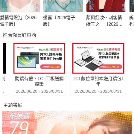
愛情電燈泡〔2026
蠻妻〔2026電子
顛倒紅妝～刺客情
訴
電子版〕
版〕
緣三之一〔2026電
列
子版〕
版
推薦你買好東西
哈利
閱讀有禮，TCL平板送觸
TCL數位筆記本送月讀包1
控筆
年
31
2026/06/20 - 2026/08/31
2026/06/20 - 2026/08/31
主題書展