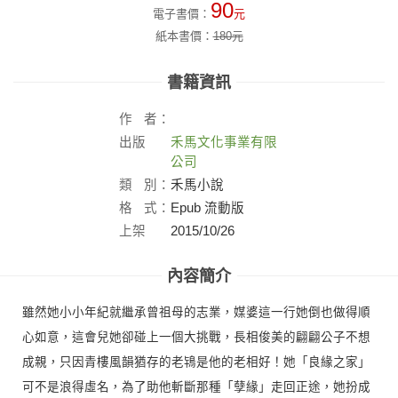
90
電子書價：
元
紙本書價：
180
元
書籍資訊
作
者：
出版
禾馬文化事業有限
社：
公司
類
別：
禾馬小說
格
式：
Epub 流動版
上架
2015/10/26
日：
內容簡介
雖然她小小年紀就繼承曾祖母的志業，媒婆這一行她倒也做得順
心如意，這會兒她卻碰上一個大挑戰，長相俊美的翩翩公子不想
成親，只因青樓風韻猶存的老鴇是他的老相好！她「良緣之家」
可不是浪得虛名，為了助他斬斷那種「孽緣」走回正途，她扮成