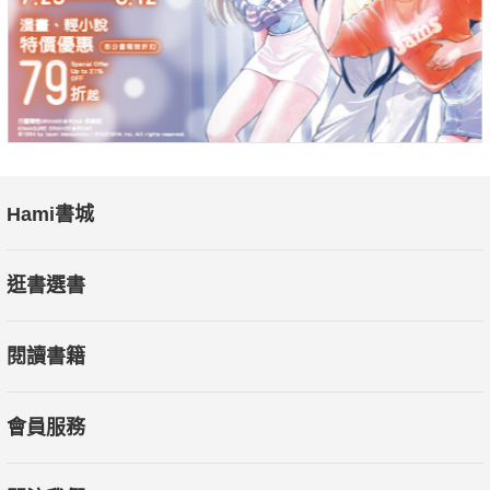
Hami書城
逛書選書
閱讀書籍
會員服務