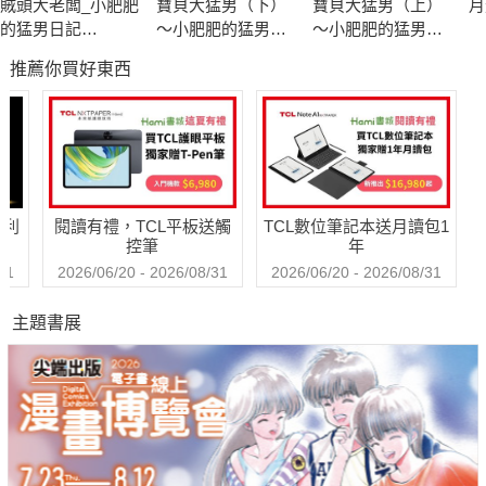
賊頭大老闆_小肥肥
寶貝大猛男（下）
寶貝大猛男（上）
月
的猛男日記
～小肥肥的猛男日
～小肥肥的猛男日
PART1《電子修訂
記 PART9
記 PART9
推薦你買好東西
版》
哈利
閱讀有禮，TCL平板送觸
TCL數位筆記本送月讀包1
控筆
年
31
2026/06/20 - 2026/08/31
2026/06/20 - 2026/08/31
主題書展