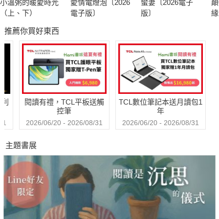
小溫粥的暖愛時光
愛情電燈泡〔2026
蠻妻〔2026電子
顛
（上、下）
電子版〕
版〕
緣
子
推薦你買好東西
哈利
閱讀有禮，TCL平板送觸
TCL數位筆記本送月讀包1
控筆
年
31
2026/06/20 - 2026/08/31
2026/06/20 - 2026/08/31
主題書展