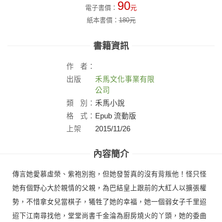
90
電子書價：
元
紙本書價：
180
元
書籍資訊
作
者：
出版
禾馬文化事業有限
社：
公司
類
別：
禾馬小說
格
式：
Epub 流動版
上架
2015/11/26
日：
內容簡介
傳言她愛慕虛榮、紫袍別抱，但她發誓真的沒有背叛他！怪只怪
她有個野心大於親情的父親，為巴結皇上跟前的大紅人以擴張權
勢，不惜拿女兒當棋子，犧牲了她的幸福，她一個弱女子千里迢
迢下江南尋找他，堂堂尚書千金淪為廚房燒火的丫頭，她的委曲