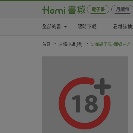
電子書
月讀包
全部的書
限時下載
看雜誌抽
>
>
首頁
言情小說(限)
少爺饒了我~寵奴三之