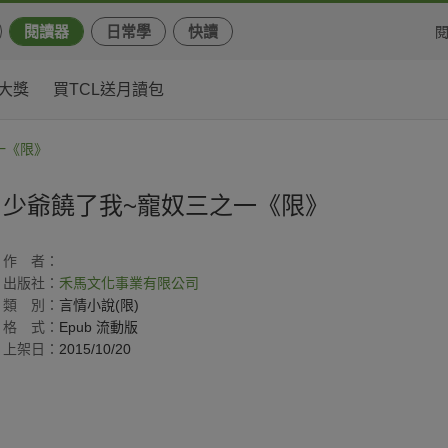
閱讀器
日常學
快讀
大獎
買TCL送月讀包
一《限》
少爺饒了我~寵奴三之一《限》
作
者：
出版社：
禾馬文化事業有限公司
類
別：
言情小說(限)
格
式：
Epub 流動版
上架日：
2015/10/20