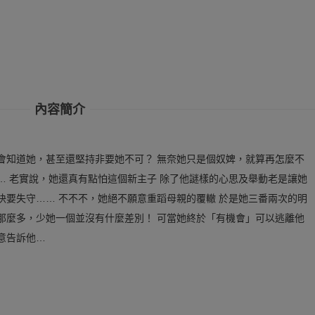
內容簡介
會知道她，甚至還堅持非要她不可？ 無奈她只是個奴婢，就算再怎麼不
… 老實說，她還真有點怕這個新主子 除了他謎樣的心思及舉動老是讓她
快要失守…… 不不不，她絕不願意重蹈母親的覆轍 於是她三番兩次的明
那麼多，少她一個並沒有什麼差別！ 可當她終於「有機會」可以逃離他
意告訴他…