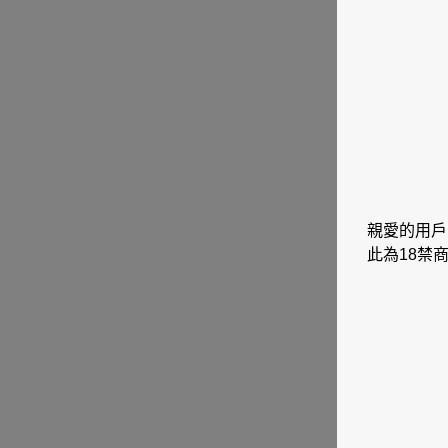
親愛的用戶
此為18禁