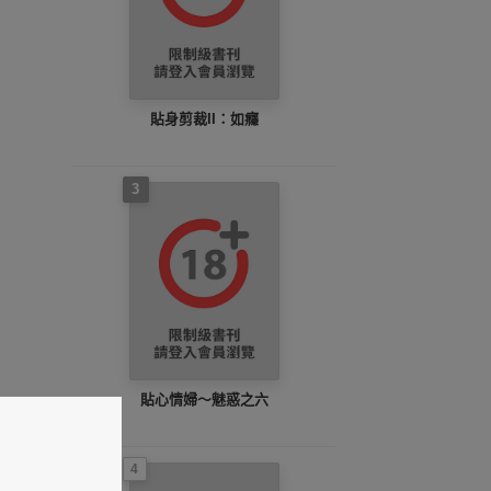
貼身剪裁II：如癮
3
貼心情婦～魅惑之六
4