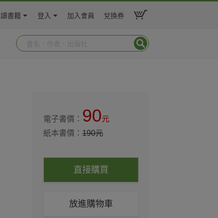
閱讀書籍
登入
加入會員
兌換券
90
電子書價：
元
紙本書價：
190
元
直接購買
放進購物車