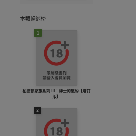
本類暢銷榜
1
柏捷頓家族系列 III：紳士的邀約【增訂
版】
2