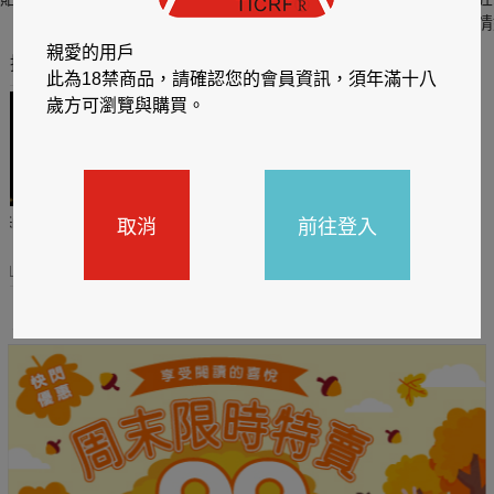
六
四
情
親愛的用戶
推薦你買好東西
此為18禁商品，請確認您的會員資訊，須年滿十八
歲方可瀏覽與購買。
取消
前往登入
哈利
閱讀有禮，TCL平板送觸
TCL數位筆記本送月讀包1
控筆
年
31
2026/06/20 - 2026/08/31
2026/06/20 - 2026/08/31
主題書展