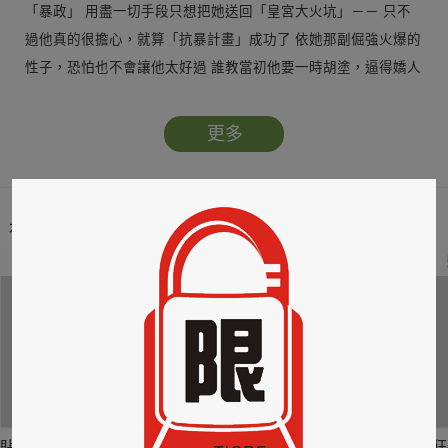
「暴政」 用盡一切手段只想把她送回「皇宮大火坑」－－ 只不
過他真的很擔心，就算「抗暴計畫」成功了 依她那副倔強火爆的
性子，恐怕也不會讓他太好過 誰教當初他要一時胡塗，逼得嬌人
兒負氣出走 現在才又費盡心思，夥同外人來「設計」她…
更多
本類暢銷榜
2
3
4
貼身剪裁II：如癮
貼心情婦～魅惑之
情竊竹心～魅惑之
狂