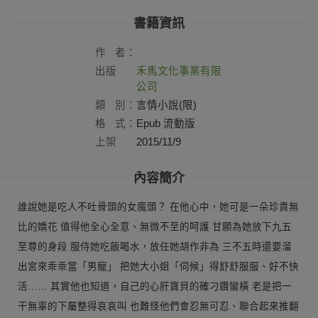
書籍資訊
作
者：
出版
禾馬文化事業有限
社：
公司
類
別：
言情小說(限)
格
式：
Epub 流動版
上架
2015/11/9
日：
內容簡介
誰說她是吃人不吐骨頭的女魔頭？ 在他心中，她可是一朵珍貴無
比的嬌花 值得他全心全意、無微不至的呵護 甘願為她放下九五
至尊的身段 服侍她吃飯喝水，放任她胡作非為 三不五時還要溜
出宮來乖乖當「男寵」 把她大小姐「伺候」得舒舒服服、好不快
活…… 其實他也知道，自己的心肝寶貝的確刁鑽蠻橫 老是把一
干無辜的下屬整得哀哀叫 也難怪他們會忍無可忍、聯合起來推翻