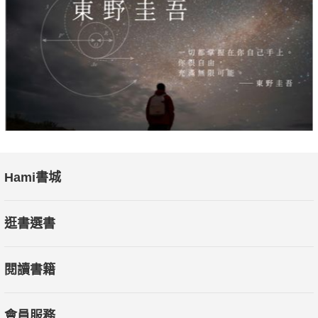
Hami書城
逛書選書
閱讀書籍
會員服務