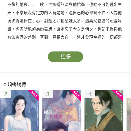
不復的地獄……，唉，早知道無法與他抗衡，也絕不可能逃出生
天，不意最沒有定力的人竟是她，連自己的心都管不住，因為他
彷彿將她捧在手心，對她太好也給她太多，溫柔又霸道的寵愛呵
護，極盡所能的為她著想，讓她忘了今夕是何夕，也記不得與他
有如雲泥的差別，直到「真相大白」，這才發現幸福的一切都是
假的，他根本是無心無情的惡魔，她笨到被利用猶不自知……
更多
本類暢銷榜
2
3
4