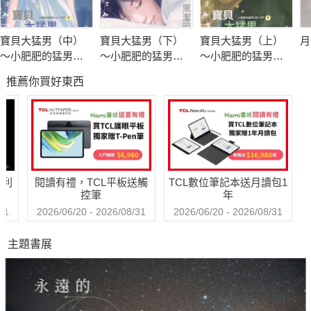
寶貝大猛男（中）
寶貝大猛男（下）
寶貝大猛男（上）
月
～小肥肥的猛男日
～小肥肥的猛男日
～小肥肥的猛男日
記 PART9
記 PART9
記 PART9
推薦你買好東西
哈利
閱讀有禮，TCL平板送觸
TCL數位筆記本送月讀包1
控筆
年
31
2026/06/20 - 2026/08/31
2026/06/20 - 2026/08/31
主題書展