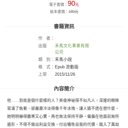
90
電子書價：
元
紙本書價：
180
元
書籍資訊
作
者：
出版
禾馬文化事業有限
社：
公司
類
別：
禾馬小說
格
式：
Epub 流動版
上架
2015/11/26
日：
內容簡介
他……到底是個什麼樣的人？英俊神祕得不似凡人，深邃的眼眸
寫滿了執著，卻嚴肅冷淡得像千年冰塊，讓人猜不透在想什麼，
她明明嚇得膽寒又心驚，再也無法保持平靜，偏偏在他面前無所
遁形，不得不做出利益交換，付出犧牲自我的代價，踏入了萬劫