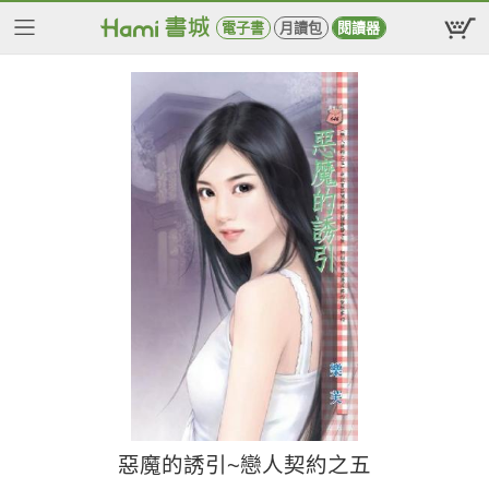
電子書
月讀包
閱讀器
惡魔的誘引~戀人契約之五