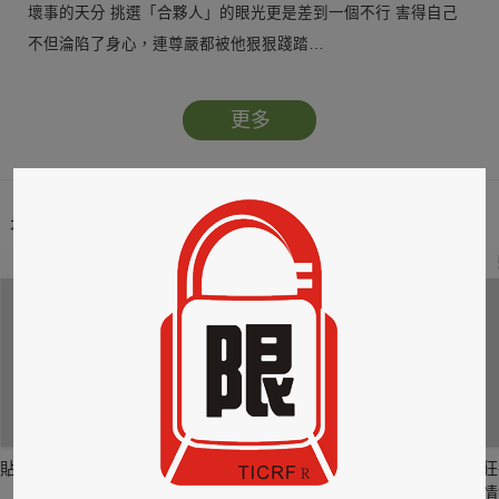
壞事的天分 挑選「合夥人」的眼光更是差到一個不行 害得自己
不但淪陷了身心，連尊嚴都被他狠狠踐踏…
更多
本類暢銷榜
2
3
4
貼身剪裁II：如癮
貼心情婦～魅惑之
情竊竹心～魅惑之
狂
六
四
情