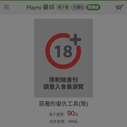
電子書
月讀包
閱讀器
惡魔的復仇工具(限)
90
電子書價：
元
紙本書價：
190
元