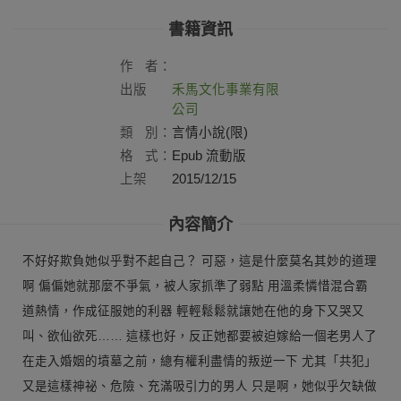
書籍資訊
作
者：
出版
禾馬文化事業有限
社：
公司
類
別：
言情小說(限)
格
式：
Epub 流動版
上架
2015/12/15
日：
內容簡介
不好好欺負她似乎對不起自己？ 可惡，這是什麼莫名其妙的道理
啊 偏偏她就那麼不爭氣，被人家抓準了弱點 用溫柔憐惜混合霸
道熱情，作成征服她的利器 輕輕鬆鬆就讓她在他的身下又哭又
叫、欲仙欲死…… 這樣也好，反正她都要被迫嫁給一個老男人了
在走入婚姻的墳墓之前，總有權利盡情的叛逆一下 尤其「共犯」
又是這樣神祕、危險、充滿吸引力的男人 只是啊，她似乎欠缺做