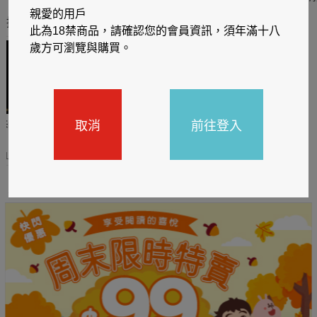
親愛的用戶
推薦你買好東西
此為18禁商品，請確認您的會員資訊，須年滿十八
歲方可瀏覽與購買。
取消
前往登入
哈利
閱讀有禮，TCL平板送觸
TCL數位筆記本送月讀包1
控筆
年
31
2026/06/20 - 2026/08/31
2026/06/20 - 2026/08/31
主題書展