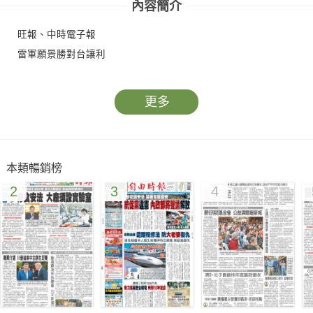
內容簡介
旺報、中時電子報
雷軍願景勝對台讓利
更多
本類暢銷榜
2
3
4