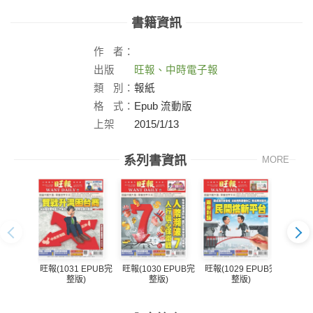
書籍資訊
作
者：
出版
旺報、中時電子報
社：
類
別：
報紙
格
式：
Epub 流動版
上架
2015/1/13
日：
系列書資訊
MORE
旺報(1031 EPUB完
旺報(1030 EPUB完
旺報(1029 EPUB完
旺報(1
整版)
整版)
整版)