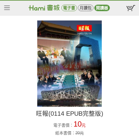
電子書
月讀包
閱讀器
旺報(0114 EPUB完整版)
10
電子書價：
元
紙本書價：
20
元