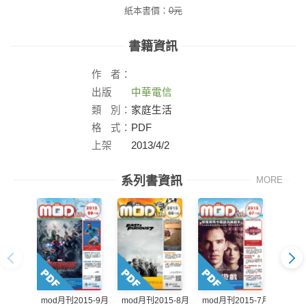
紙本書價：
0
元
書籍資訊
作
者：
出版
中華電信
社：
類
別：
家庭生活
格
式：
PDF
上架
2013/4/2
日：
系列書資訊
MORE
mod月刊2015-9月
mod月刊2015-8月
mod月刊2015-7月
mod月