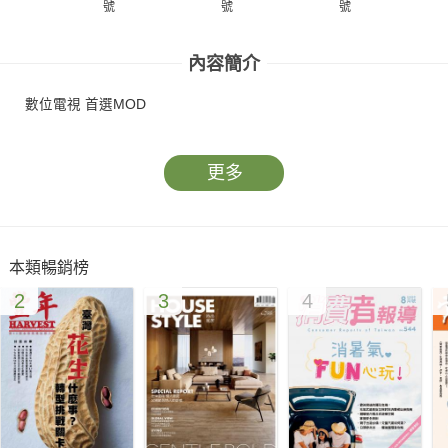
號
號
號
內容簡介
數位電視 首選MOD
更多
本類暢銷榜
2
3
4