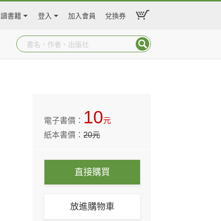
閱讀書籍
登入
加入會員
兌換券
10
電子書價：
元
紙本書價：
20
元
直接購買
放進購物車