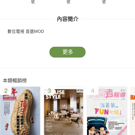
號
號
號
內容簡介
數位電視 首選MOD
更多
本類暢銷榜
2
3
4