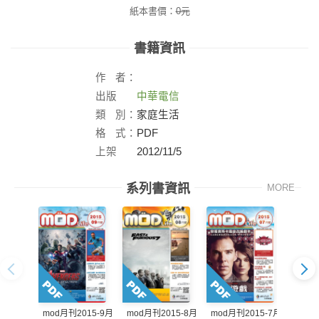
紙本書價：
0
元
書籍資訊
作
者：
出版
中華電信
社：
類
別：
家庭生活
格
式：
PDF
上架
2012/11/5
日：
系列書資訊
MORE
mod月刊2015-9月
mod月刊2015-8月
mod月刊2015-7月
mod月