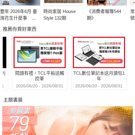
豐年 2026年6月 臺
時尚家居 House
《消費者報導544
常
灣花生什麼事 轉
Style 132期
期》
號
型挑戰卡關
推薦你買好東西
哈利
閱讀有禮，TCL平板送觸
TCL數位筆記本送月讀包1
控筆
年
31
2026/06/20 - 2026/08/31
2026/06/20 - 2026/08/31
主題書展