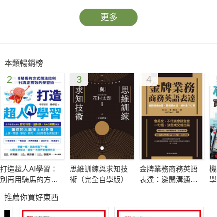
更多
本類暢銷榜
2
3
4
打造超人AI學習：
思維訓練與求知技
金牌業務商務英語
機
別再用騎馬的方式
術（完全自學版）
表達：避開溝通地
學
開法拉利——AI時
雷、聽懂潛台詞、
(
推薦你買好東西
代真正有效的學習
順利拿下訂單（附
術
QR Code線上音