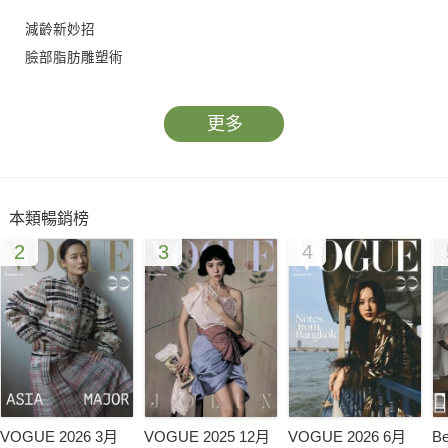
減齡新妙招
臉部脂肪雕塑術
雷射無痕眼袋術
晶亮線凍齡術
更多
錐形線埋線拉提術
外開式眼袋移脂術
本類暢銷榜
秋季完美身材LOOK
2
3
4
韓式無痕隆乳
MPX雙波段微創溶脂
國際微創隆乳技術3D立體化
威塑抽脂術
仿真果凍矽膠隆乳
SMILE
VOGUE 2026 3月
VOGUE 2025 12月
VOGUE 2026 6月
B