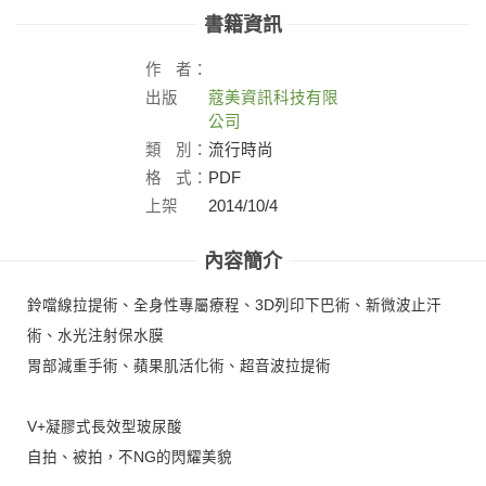
書籍資訊
作
者：
出版
蔻美資訊科技有限
社：
公司
類
別：
流行時尚
格
式：
PDF
上架
2014/10/4
日：
內容簡介
鈴噹線拉提術、全身性專屬療程、3D列印下巴術、新微波止汗
術、水光注射保水膜
胃部減重手術、蘋果肌活化術、超音波拉提術
V+凝膠式長效型玻尿酸
自拍、被拍，不NG的閃耀美貌