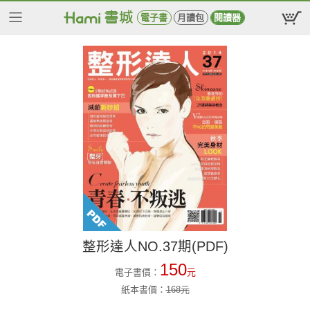
電子書
月讀包
閱讀器
整形達人NO.37期(PDF)
150
電子書價：
元
紙本書價：
168
元