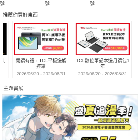
整牙所有自信的開始
號
號
號
推薦你買好東西
V-Line
小臉終極武器
告別國字臉及寬下巴
Skinecare
哈利
閱讀有禮，TCL平板送觸
TCL數位筆記本送月讀包1
控筆
年
31
2026/06/20 - 2026/08/31
2026/06/20 - 2026/08/31
主題書展