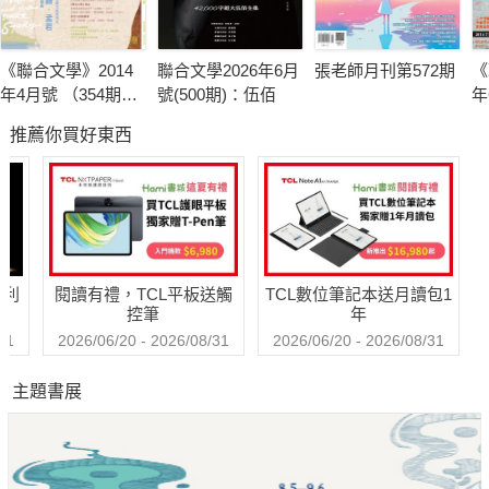
《聯合文學》2014
聯合文學2026年6月
張老師月刊第572期
《
年4月號 （354期）
號(500期)：伍佰
年
艾莉絲．孟若＆短
作
推薦你買好東西
篇小說藝術
哈利
閱讀有禮，TCL平板送觸
TCL數位筆記本送月讀包1
控筆
年
31
2026/06/20 - 2026/08/31
2026/06/20 - 2026/08/31
主題書展