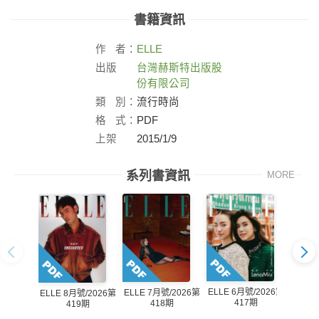
書籍資訊
作
者：
ELLE
出版
台灣赫斯特出版股
社：
份有限公司
類
別：
流行時尚
格
式：
PDF
上架
2015/1/9
日：
系列書資訊
MORE
ELLE 6月號/2026第
ELLE 
ELLE 7月號/2026第
ELLE 8月號/2026第
417期
418期
419期