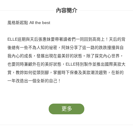
內容簡介
風格新起點 All the best
ELLE這期與天后張惠妹要帶著讀者們一同回到高崗上！天后的背
後總有一些不為人知的祕密，阿妹分享了這一路的跌跌撞撞與自
我內心的成長，發展出現在最美好的狀態。除了探究內心世界，
也要同時兼顧外在的美好狀態，ELLE特別製作並推出國際美妝大
賞，教妳如何從頭到腳，掌握時下保養及美妝潮流趨勢，在新的
一年改造出一個全新的自己！
詳情請見本期ELLE 1月號 風格新起點 雜誌內容！
更多