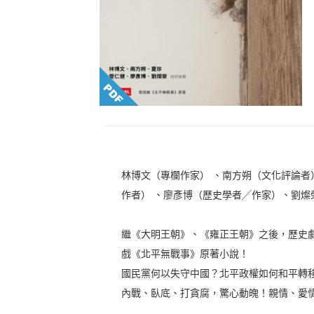
林博文（專欄作家） 、南方朔（文化評論者
作者） 、廖彥博（歷史學者╱作家）、劉燦
繼《大明王朝》、《雍正王朝》之後，歷史劇
戲《北平無戰事》原著小說！
國民黨何以失守中國？北平政權如何和平轉
內戰、臥底、打貪腐，驚心動魄！親情、愛