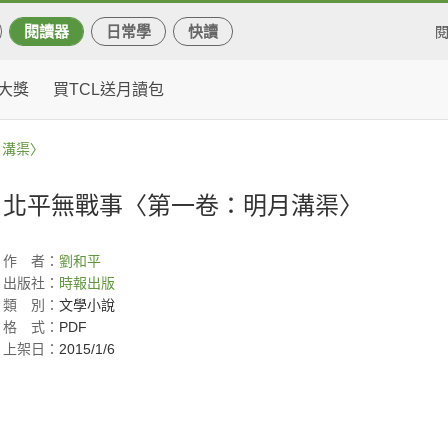
閱讀器
日常學
快讀
大獎
買TCL送月讀包
月溝渠〉
北平無戰事〈第一卷：明月溝渠〉
作
者：
劉和平
出版社：
時報出版
類
別：
文學小說
格
式：
PDF
上架日：
2015/1/6