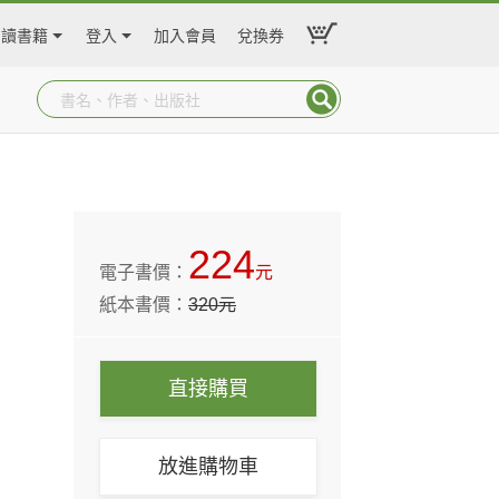
閱讀書籍
登入
加入會員
兌換券
224
電子書價：
元
紙本書價：
320
元
直接購買
放進購物車