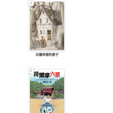
4
白楊林裡的房子
5