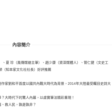
內容簡介
）、夏 珍（風傳媒總主筆）、趙少康（資深媒體人）、管仁健（文史工
榮（知本家文化社社長）好評推薦
作家劉和平首度以國共內戰大時代為背景，2014年大陸最受矚目史詩大
移？大時代下的驚人內幕，以虛實筆法精彩重現！
情、救人民，孰是孰非？