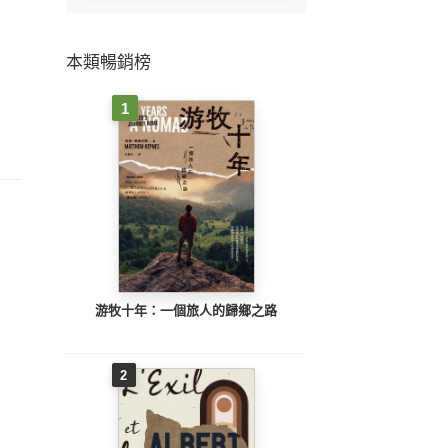
本類暢銷榜
1
游牧十年：一個旅人的歸鄉之路
2