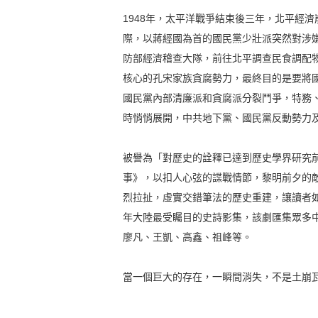
1948年，太平洋戰爭結束後三年，北平經
際，以蔣經國為首的國民黨少壯派突然對涉
防部經濟稽查大隊，前往北平調查民食調配
核心的孔宋家族貪腐勢力，最終目的是要將
國民黨內部清廉派和貪腐派分裂鬥爭，特務
時悄悄展開，中共地下黨、國民黨反動勢力
被譽為「對歷史的詮釋已達到歷史學界研究
事》，以扣人心弦的諜戰情節，黎明前夕的
烈拉扯，虛實交錯筆法的歷史重建，讓讀者如
年大陸最受矚目的史詩影集，該劇匯集眾多
廖凡、王凱、高鑫、祖峰等。
當一個巨大的存在，一瞬間消失，不是土崩瓦