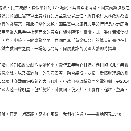
濟崩潰、民生凋敝，看似平靜的北平城底下其實暗潮洶湧。國共兩黨決戰之
嫌通共的國民黨空軍王牌飛行員方孟敖委以重任，將其飛行大隊改編為國
物資的貪腐案，藉此打擊他父親、國民黨中央銀行北平分行行長方步庭為
國民黨從人民手中掠奪而來的黃金白銀外匯運往臺灣。此一委任通知使得
、間諜、中統、軍統齊聚北平，而國民黨「黃金運台」的驚天計畫也在此
及鐵血救國會之間，一場勾心鬥角、爾虞我詐的民國大戲即將揭幕……
前沿」的知名歷史劇作家劉和平，費時五年精心打造四卷冊的《北平無戰
敵我交鋒，以及揮灑熱血的恣意青春，融合親情、友情、愛情與理想的劇
臨國共交戰關鍵時刻的大時代中。小說已被改編為同名電視劇，是2014
中國大陸一線明星，包括劉燁、陳寶國、倪大紅、王慶祥、程煜、董勇、
解，而是一堵高牆，歷史在那邊，我們在這邊。——獻給西元1948