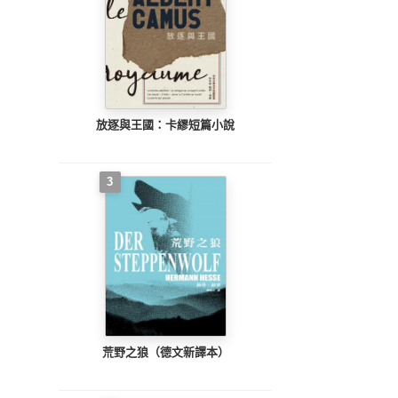
放逐與王國：卡繆短篇小說
3
荒野之狼（德文新譯本）