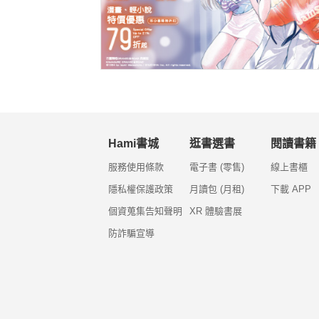
Hami書城
逛書選書
閱讀書籍
服務使用條款
電子書 (零售)
線上書櫃
隱私權保護政策
月讀包 (月租)
下載 APP
個資蒐集告知聲明
XR 體驗書展
防詐騙宣導