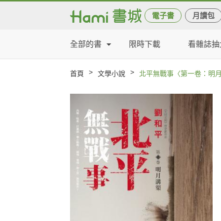
電子書
月讀包
全部的書
限時下載
看雜誌抽
>
>
首頁
文學小說
北平無戰事〈第一卷：明