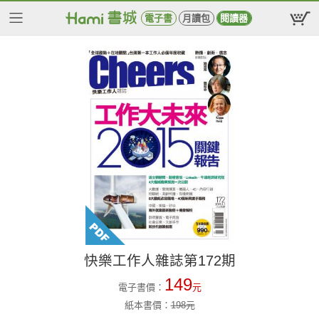
電子書
月讀包
閱讀器
快樂工作人雜誌第172期
149
電子書價：
元
紙本書價：
198
元