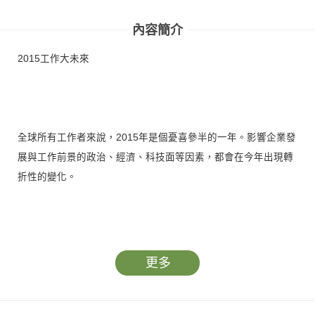
內容簡介
2015工作大未來
全球所有工作者來說，2015年是個憂喜參半的一年。影響企業發
展與工作前景的政治、經濟、科技面等因素，都會在今年出現轉
折性的變化。
低技術性、可被電腦取代的工作會逐漸消失，但是，你想像不到
更多
的工作也即將誕生，更多的機會隨之而來。而人口老化、亞洲崛
起以及財富分配政策，都會發揮顯著影響，大幅牽動所有工作者
的未來。