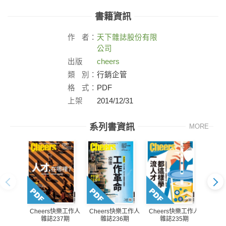
書籍資訊
作
者：
天下雜誌股份有限
公司
出版
cheers
社：
類
別：
行銷企管
格
式：
PDF
上架
2014/12/31
日：
系列書資訊
MORE
Cheers快樂工作人
Cheers快樂工作人
Cheers快樂工作人
Che
雜誌237期
雜誌236期
雜誌235期
雜