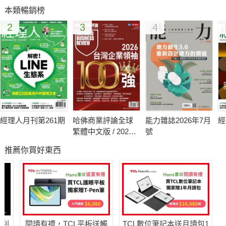
本類暢銷榜
2
3
4
身為世界一員的台灣，無法自外於一波接著一波而來的浪潮。除
了工作的消長外，更重要的是，喊了多年的人才荒，將在2015年
正式揭開序幕，台灣即將面對一個有將無兵、年輕人接班不足的
窘境。
經理人月刊第261期
哈佛商業評論全球
能力雜誌2026年7月
經
繁體中文版 / 2026
號
年8月號 2026台灣
推薦你買好東西
企業領袖100強
未來如何面對？工作者該往哪裡去？隨著全球的發展脈絡，台灣
又該如何從中找到機會？
哈利
閱讀有禮，TCL平板送觸
TCL數位筆記本送月讀包1
趨勢：一手掌握2015