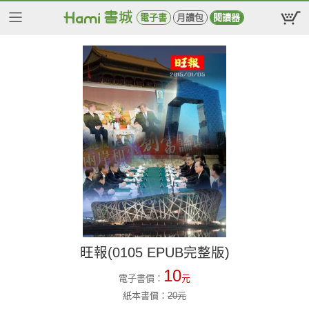
電子書
月讀包
閱讀器
旺報(0105 EPUB完整版)
10
電子書價：
元
紙本書價：
20
元