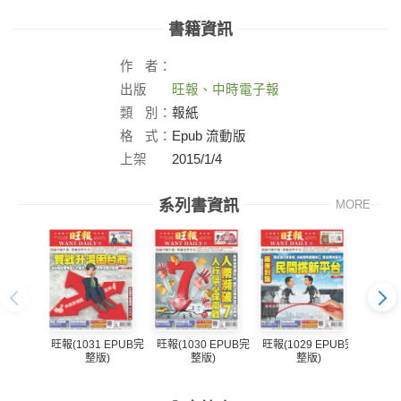
書籍資訊
作
者：
出版
旺報、中時電子報
社：
類
別：
報紙
格
式：
Epub 流動版
上架
2015/1/4
日：
系列書資訊
MORE
旺報(1031 EPUB完
旺報(1030 EPUB完
旺報(1029 EPUB完
旺報(1
整版)
整版)
整版)