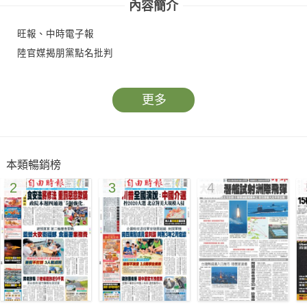
內容簡介
旺報、中時電子報
陸官媒揭朋黨點名批判
更多
本類暢銷榜
2
3
4