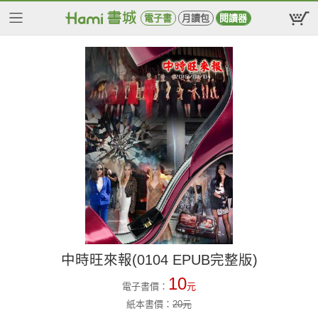
電子書
月讀包
閱讀器
中時旺來報(0104 EPUB完整版)
10
電子書價：
元
紙本書價：
20
元