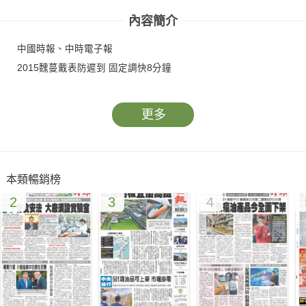
內容簡介
中國時報、中時電子報
2015魏蔓戴表防遲到 固定調快8分鐘
更多
本類暢銷榜
2
3
4