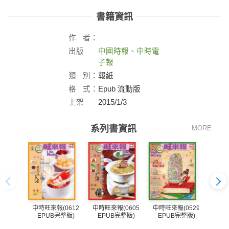
書籍資訊
作
者：
出版
中國時報、中時電
社：
子報
類
別：
報紙
格
式：
Epub 流動版
上架
2015/1/3
日：
系列書資訊
MORE
中時旺來報(0612
中時旺來報(0605
中時旺來報(0529
中時旺
EPUB完整版)
EPUB完整版)
EPUB完整版)
EP