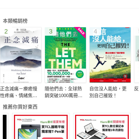
本類暢銷榜
2
3
4
正念減痛－療癒慢
隨他們去：全球熱
自信沒人能給，更
反
性疼痛、情緒焦
銷突破1000萬冊現
別自己摧毀！
慮、心理創傷，正
象級巨作！改變千
推薦你買好東西
念減壓之父卡巴金
萬人命運的心理技
的靜觀練習課
巧【附放下執念明
信片圖】