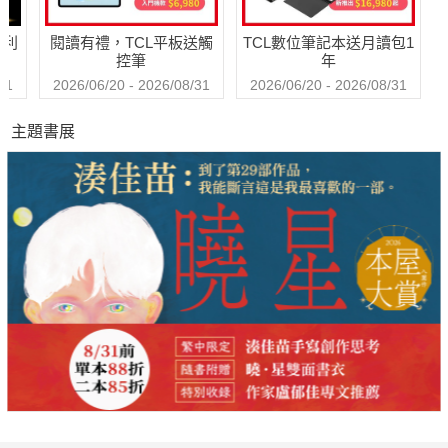
哈利
閱讀有禮，TCL平板送觸
TCL數位筆記本送月讀包1
控筆
年
31
2026/06/20 - 2026/08/31
2026/06/20 - 2026/08/31
主題書展