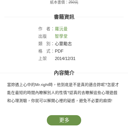
紙本書價：
250
元
書籍資訊
作
者：
羅沅曼
出版
智學堂
社：
類
別：
心靈勵志
格
式：
PDF
上架
2014/12/31
日：
內容簡介
當妳遇上心中的Mr.right時，他到底是不是真的適合妳呢?怎麼才
能在最短的時間內瞭解別人的性情?認真的去瞭解這些心理遊戲
和心理測驗，你就可以解開心裡的疑惑，避免不必要的麻煩!
更多