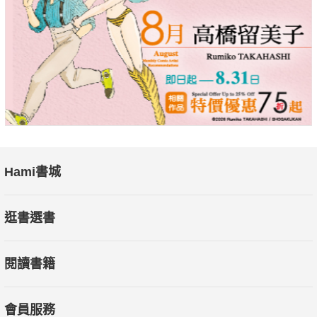
Hami書城
逛書選書
閱讀書籍
會員服務