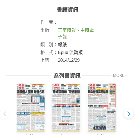
書籍資訊
作
者：
出版
工商時報、中時電
社：
子報
類
別：
報紙
格
式：
Epub 流動版
上架
2014/12/29
日：
系列書資訊
MORE