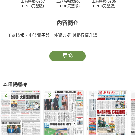
工商時報(0807
工商時報(0806
工商時報(0805
工商
EPUB完整版)
EPUB完整版)
EPUB完整版)
EP
內容簡介
工商時報、中時電子報 外資力挺 封關行情升溫
更多
本類暢銷榜
2
3
4