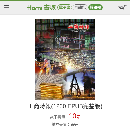
電子書
月讀包
閱讀器
工商時報(1230 EPUB完整版)
10
電子書價：
元
紙本書價：
20
元