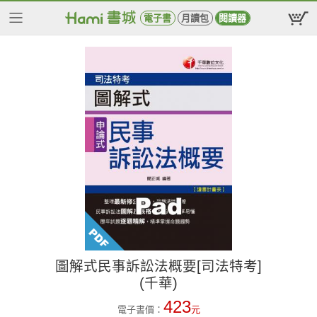
電子書
月讀包
閱讀器
圖解式民事訴訟法概要[司法特考]
(千華)
423
電子書價：
元