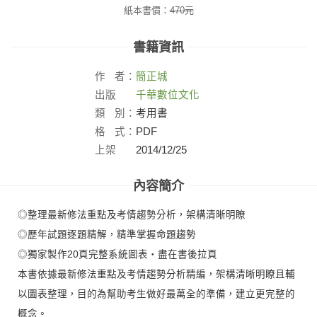
紙本書價：
470
元
書籍資訊
作
者：
簡正城
出版
千華數位文化
社：
類
別：
考用書
格
式：
PDF
上架
2014/12/25
日：
內容簡介
◎整理最新修法重點及考情趨勢分析，架構清晰明瞭
◎歷年試題逐題精解，精準掌握命題趨勢
◎獨家製作20頁完整系統圖表‧盡在書後拉頁
本書依據最新修法重點及考情趨勢分析精編，架構清晰明瞭且輔
以圖表整理，目的為幫助考生做好最萬全的準備，建立更完整的
概念。