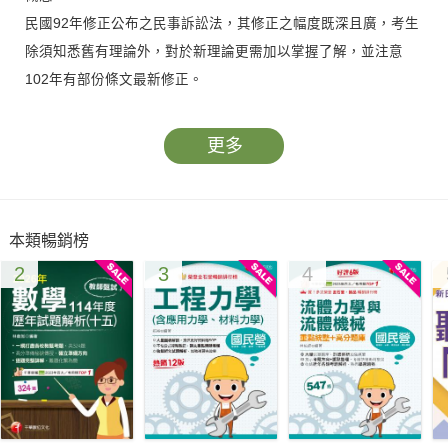
民國92年修正公布之民事訴訟法，其修正之幅度既深且廣，考生
除須知悉舊有理論外，對於新理論更需加以掌握了解，並注意
102年有部份條文最新修正。
本書收錄歷年試題逐題精解，精準掌握命題趨勢。此外，書末更
獨家製作20頁完整系統圖表拉頁，讓您利用本書可就民事訴訟法
更多
之初習入門，進而熟稔，讓有志於國家考試之考生能不再懼怕本
科。
本類暢銷榜
2
3
4