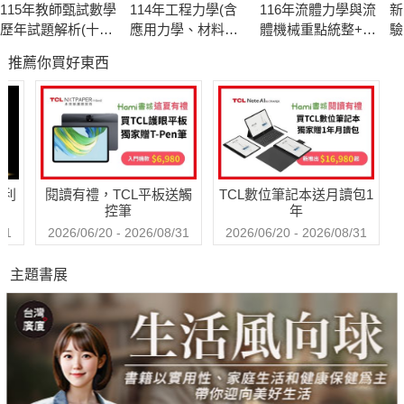
115年教師甄試數學
114年工程力學(含
116年流體力學與流
新
歷年試題解析(十
應用力學、材料力
體機械重點統整+高
驗
五)114年度[教師甄
學)[國民營事業]
分題庫[國民營事業]
聽
推薦你買好東西
試]
哈利
閱讀有禮，TCL平板送觸
TCL數位筆記本送月讀包1
控筆
年
31
2026/06/20 - 2026/08/31
2026/06/20 - 2026/08/31
主題書展