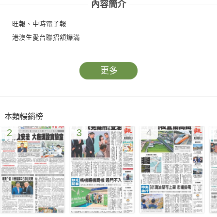
內容簡介
旺報、中時電子報
港澳生愛台聯招額爆滿
更多
本類暢銷榜
2
3
4