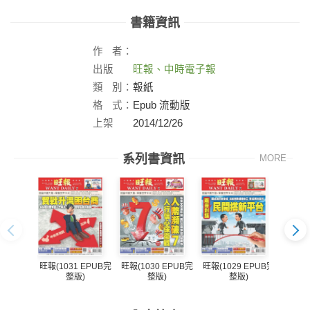
書籍資訊
作
者：
出版
旺報、中時電子報
社：
類
別：
報紙
格
式：
Epub 流動版
上架
2014/12/26
日：
系列書資訊
MORE
旺報(1031 EPUB完
旺報(1030 EPUB完
旺報(1029 EPUB完
旺報(1
整版)
整版)
整版)