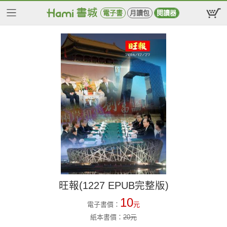
電子書
月讀包
閱讀器
旺報(1227 EPUB完整版)
10
電子書價：
元
紙本書價：
20
元