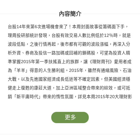
壁紙變飆股 黃崇仁
六大台廠接單起飛
息 蘋果大戰OpenAl
傳奇
受惠股
內容簡介
台股14年來第6次進場機會來了！本周封面故事從籌碼面下手，
理周投研部統計發現，台股有效交易人數比例低於12％時，就是
波段低點，之後行情再起，後市都有可觀的波段漲幅，再深入分
析外資、券商及投信一路加碼或回補的鎖碼股，可望為投資人精
準掌握2015年第一季扶搖直上的族群，讓《理財周刊》愛用者成
為「羊羊」得意的人生勝利組。2015年，雖然有通縮風險、石油
大戰，以及先進國家經濟成長低迷等不確定因素，但美國經濟穩
健走上復甦的康莊大道，加上亞洲區域整合帶來的綜效，或可抵
銷「新平庸時代」帶來的惰性氛圍，詳見本周2015年20大理財影
響因素關鍵報告。
更多
更多精采內容》◆鴻源案升級版 獨家直擊百億吸金大黑洞 ◆全
球基金排行 印度基金表現最亮眼 ◆38檔國內外法人布局股票搶