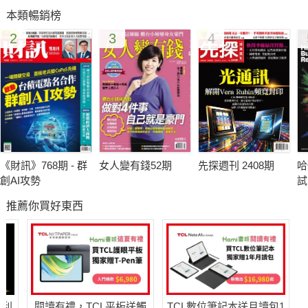
先曝光 ◆素人變明星 創櫃板活絡創業環境 ◆復興航×威航 林明
本類暢銷榜
昇力拚蟬聯航空獲利一哥 ◆柯文哲及鄭文燦牽動地產開發商的神
2
3
4
經。
《財訊》768期 - 群
女人變有錢52期
先探週刊 2408期
哈
創AI攻勢
試
推薦你買好東西
哈利
閱讀有禮，TCL平板送觸
TCL數位筆記本送月讀包1