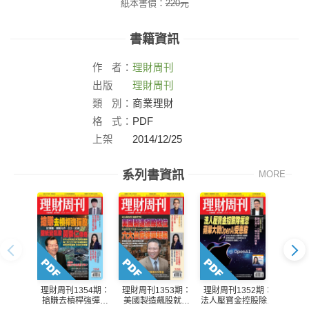
紙本書價：
220
元
書籍資訊
作
者：
理財周刊
出版
理財周刊
社：
類
別：
商業理財
格
式：
PDF
上架
2014/12/25
日：
系列書資訊
MORE
理財周刊1354期：
理財周刊1353期：
理財周刊1352期：
理財周
搶賺去槓桿強彈股
美國製造飆股就位
法人壓寶金控股除權
台積