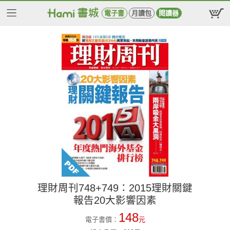
電子書
月讀包
閱讀器
理財周刊748+749：2015理財關鍵
報告20大影響因素
148
電子書價：
元