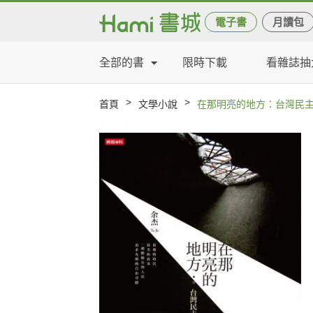
電子書
月讀包
全部的書
限時下載
看雜誌抽
>
>
首頁
文學小說
在那明亮的地方：台灣民