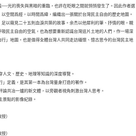
識──光的喪失與黑暗的重臨，也許在眨眼之間就悄悄發生了。因此作者選
，以空間爲經，以時間爲緯，編織出一張關於台灣民主自由的歷史地圖。
，足以窺見二十五則血淚共築的故事。余杰以他犀利的筆、抒情的眼，親
呼吸民主自由的空氣，也為想要重新認識台灣這片土地的人們，作一場深
由行」地圖，也是值得全體台灣人共同走訪緬懷、憶古思今的台灣民主地
貫穿人文、歷史、地理等知識的深度導覽。
由行」定義，是其第一本為台灣量身打造的著作。
治評論共冶一爐的新文體，以旁觀者視角刺激台灣人思考。
主景點的影像紀錄。
教授）
教授）