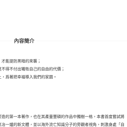
內容簡介
，才能提防黑暗的來襲；
就不得不付出犧牲自己的自由的代價；
上，爲著把幸福導入我們的家園。
打造的第一本著作，也在其產量豐碩的作品中獨樹一格，本書首度嘗試將
共冶一爐的新文體，並以海外流亡知識分子的旁觀者視角，刺激身處「自