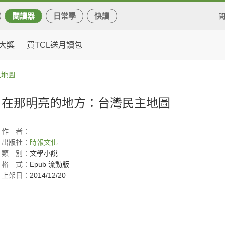
閱讀器
日常學
快讀
大獎
買TCL送月讀包
主地圖
在那明亮的地方：台灣民主地圖
作
者：
出版社：
時報文化
類
別：
文學小說
格
式：
Epub 流動版
上架日：
2014/12/20