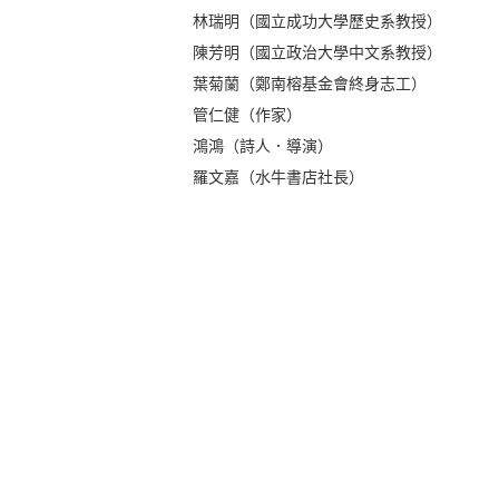
林瑞明（國立成功大學歷史系教授）
陳芳明（國立政治大學中文系教授）
葉菊蘭（鄭南榕基金會終身志工）
管仁健（作家）
鴻鴻（詩人．導演）
羅文嘉（水牛書店社長）