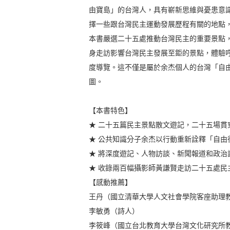
由寶島」的台灣人，具有嶄新思維與憂患意
擇一些跟台灣民主運動發展歷程有關的地點
本書嚴選二十五處推動台灣民主的重要景點
身走訪影響台灣民主發展至鉅的景點，體驗
度導覽。這不僅是屬於余杰個人的台灣「自
圖。
【本書特色】
★ 二十五篇民主景點散文遊記，二十五場
★ 公共知識分子余杰以行動重新詮釋「自
★ 將深度遊記、人物訪談、新聞報道和政
★ 收錄兩百幅攝影師黃謙賢走訪二十五處民
【感動推薦】
王丹（國立清華大學人文社會學院客座助理
李敏勇（詩人）
李筱峰（國立台北教育大學台灣文化研究所