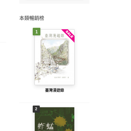
本類暢銷榜
1
臺灣漫遊錄
2