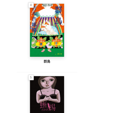
4
群鳥
5