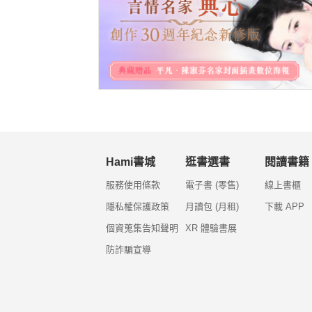
Hami書城
逛書選書
閱讀書籍
服務使用條款
電子書 (零售)
線上書櫃
隱私權保護政策
月讀包 (月租)
下載 APP
個資蒐集告知聲明
XR 體驗書展
防詐騙宣導