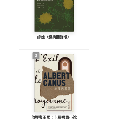
蚱蜢（經典回歸版）
3
放逐與王國：卡繆短篇小說