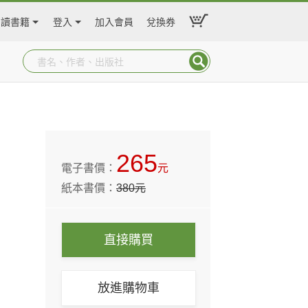
閱讀書籍
登入
加入會員
兌換券
265
電子書價：
元
紙本書價：
380
元
直接購買
放進購物車