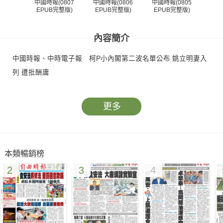
中國時報(0807
中國時報(0806
中國時報(0805
中國
EPUB完整版)
EPUB完整版)
EPUB完整版)
EP
內容簡介
中國時報、中時電子報 柯P小內閣第二波名單公布 姚立明妻入
列 遭批酬庸
更多
本類暢銷榜
2
3
4