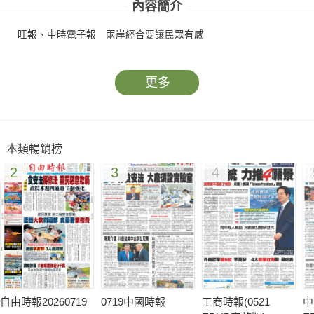
內容簡介
旺報、中時電子報 兩岸經合要讓民眾有感
更多
本類暢銷榜
2
3
4
自由時報20260719
0719中國時報
工商時報(0521
中