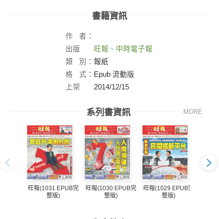
書籍資訊
作
者：
出版
旺報、中時電子報
社：
類
別：
報紙
格
式：
Epub 流動版
上架
2014/12/15
日：
系列書資訊
MORE
旺報(1031 EPUB完
旺報(1030 EPUB完
旺報(1029 EPUB完
旺報(1
整版)
整版)
整版)