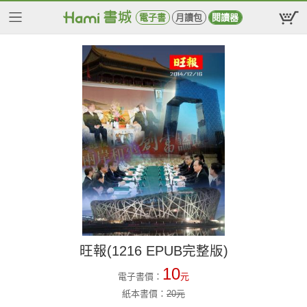
電子書
月讀包
閱讀器
旺報(1216 EPUB完整版)
10
電子書價：
元
紙本書價：
20
元