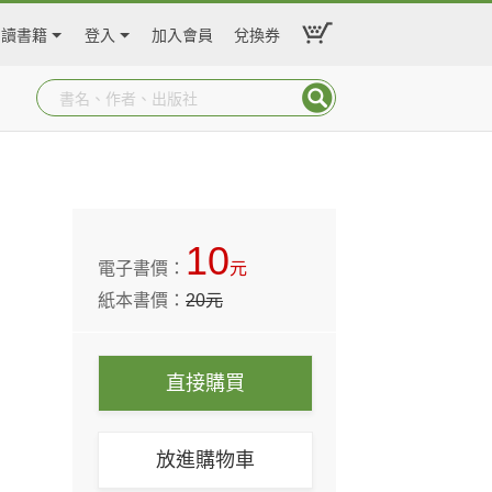
閱讀書籍
登入
加入會員
兌換券
10
電子書價：
元
紙本書價：
20
元
直接購買
放進購物車