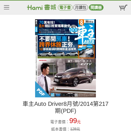
電子書
月讀包
閱讀器
車主Auto Driver8月號/2014第217
期(PDF)
99
電子書價：
元
紙本書價：
128
元