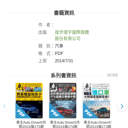
書籍資訊
作
者：
出版
宬世環宇國際媒體
社：
股份有限公司
類
別：
汽車
格
式：
PDF
上架
2014/7/31
日：
系列書資訊
MORE
車主Auto Driver6月
車主Auto Driver5月
車主Auto Driver4月
車主Aut
號/2019第275期
號/2019第274期
號/2019第273期
號/2