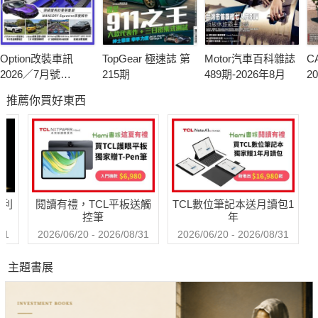
Option改裝車訊
TopGear 極速誌 第
Motor汽車百科雜誌
C
2026／7月號
215期
489期-2026年8月
2
(NO.329)
(N
推薦你買好東西
哈利
閱讀有禮，TCL平板送觸
TCL數位筆記本送月讀包1
控筆
年
31
2026/06/20 - 2026/08/31
2026/06/20 - 2026/08/31
主題書展