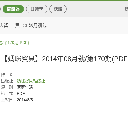
閱讀器
日常學
快讀
大獎
買TCL送月讀包
第170期(PDF)
【媽咪寶貝】2014年08月號/第170期(PDF
作
者：
出版社：
媽咪寶貝雜誌社
類
別：
家庭生活
格
式：
PDF
上架日：
2014/8/5