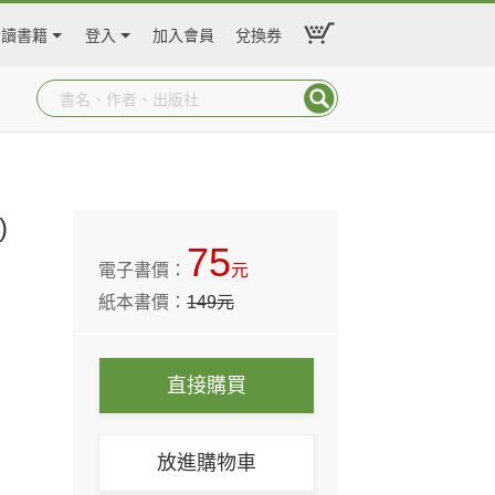
閱讀書籍
登入
加入會員
兌換券
)
75
電子書價：
元
紙本書價：
149
元
直接購買
放進購物車