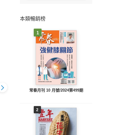
本類暢銷榜
1
常春月刊 10 月號/2024第499期
2
貝】2016年
【媽咪寶貝】2016年
【媽咪寶貝】2016年9
【媽咪
/第197期
10月號/第196期
月號/第195期
月