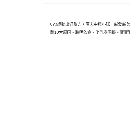
0?3歲動出好腦力。唐志中與小咪，越愛越
鬧10大原因。聰明飲食，泌乳零困擾。寶寶